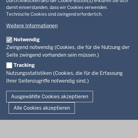
in
Durch Anklicken des/der Cookie-Button(s) erklären Sie sich
damit einverstanden, dass wir Cookies verwenden.
der
Ministerium
Technische Cookies sind zwingend erforderlich.
Fußzeile
Weitere Informationen
Leitung des Hauses
Themen
Organisation
Notwendig
Arbeitgeber Ministerium
Kultur
Zwingend notwendig (Cookies, die für die Nutzung der
Presse
Rechtsgrundlagen
Wissenschaft, Forschung, Lehre und Studium
Seite zwingend vorhanden sein müssen.)
Weiterbildung
Tracking
Service
Nutzungsstatistiken (Cookies, die für die Erfassung
Ihrer Seitenzugriffe notwendig sind.)
Kontakt
© 2026 Kultur und Wissenschaft in Nordrhein-Westfalen
Ausgewählte Cookies akzeptieren
Fußzeile
Datenschutz
Erklärung zur Barrierefreiheit
Impressum
Alle Cookies akzeptieren