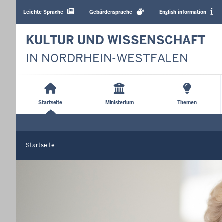
Barrierearme
Sprachen
Leichte Sprache
Gebärdensprache
English information
KULTUR UND WISSENSCHAFT
IN NORDRHEIN-WESTFALEN
Main
Menu
Startseite
Ministerium
Themen
Startseite
Sie
befinden
S
t
sich
a
hier
r
t
s
e