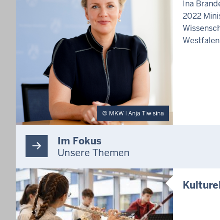
Ina Brande
2022 Minis
Wissensch
Westfalen
MKW I Anja Tiwisina
Im Fokus
Unsere Themen
Kulture