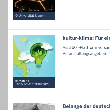
Universität Siegen
kultur-klima: Für e
Als 360°-Plattform versa
Veranstaltungsangebote f
Man As
Thep/Shutterstock.com
Belange der deutsc