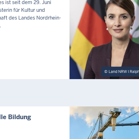
s ist seit dem 29. Juni
terin für Kultur und
aft des Landes Nordrhein-
.
Land NRW I Ralp
lle Bildung