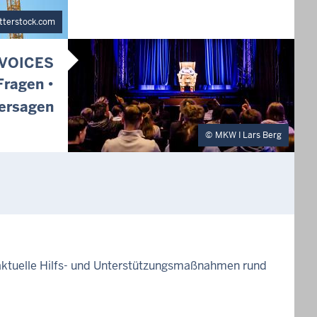
tterstock.com
VOICES
Fragen •
ersagen
MKW I Lars Berg
 aktuelle Hilfs- und Unterstützungsmaßnahmen rund