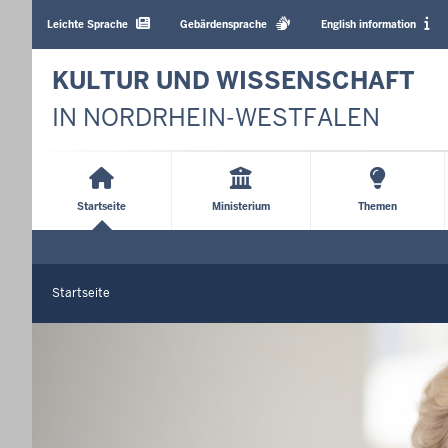
Barrierearme
Sprachen
Leichte Sprache
Gebärdensprache
English information
KULTUR UND WISSENSCHAFT
IN NORDRHEIN-WESTFALEN
Main
Menu
Startseite
Ministerium
Themen
Startseite
Sie
befinden
S
t
sich
a
hier
r
t
s
e