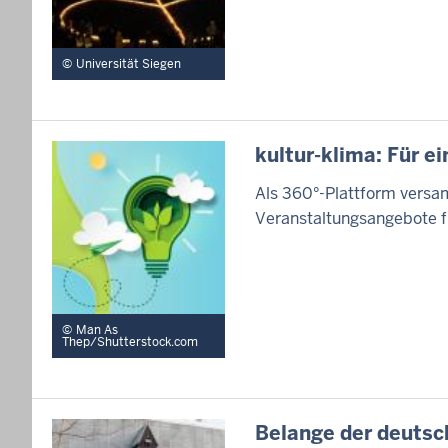
Universität Siegen
kultur-klima: Für e
Als 360°-Plattform versa
Veranstaltungsangebote f
Man As
Thep/Shutterstock.com
Belange der deutsc