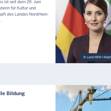
s ist seit dem 29. Juni
terin für Kultur und
aft des Landes Nordrhein-
.
Land NRW I Ralp
lle Bildung