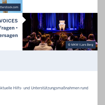
tterstock.com
VOICES
Fragen •
ersagen
MKW I Lars Berg
 aktuelle Hilfs- und Unterstützungsmaßnahmen rund