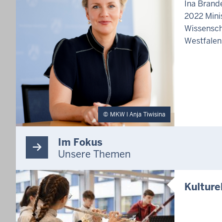
Ina Brande
2022 Minis
Wissensch
Westfalen
MKW I Anja Tiwisina
Im Fokus
Unsere Themen
Kulture