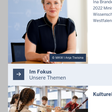
Ina Brande
2022 Minis
Wissensch
Westfalen
MKW I Anja Tiwisina
Im Fokus
Unsere Themen
Kulture