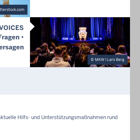
tterstock.com
VOICES
Fragen •
ersagen
MKW I Lars Berg
 aktuelle Hilfs- und Unterstützungsmaßnahmen rund