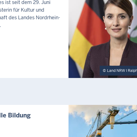
s ist seit dem 29. Juni
terin für Kultur und
aft des Landes Nordrhein-
.
Land NRW I Ralp
lle Bildung