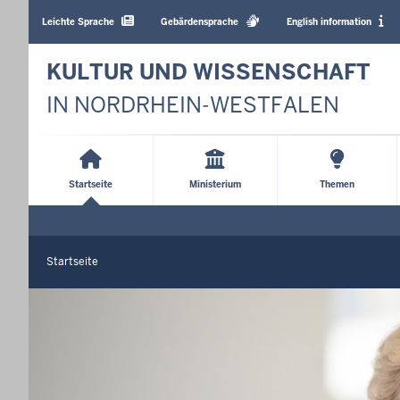
Barrierearme
Sprachen
Leichte Sprache
Gebärdensprache
English information
KULTUR UND WISSENSCHAFT
IN NORDRHEIN-WESTFALEN
Main
Menu
Startseite
Ministerium
Themen
Startseite
Sie
befinden
S
t
sich
a
hier
r
t
s
e