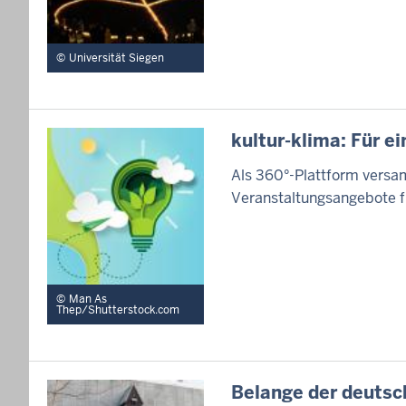
Universität Siegen
kultur-klima: Für e
Als 360°-Plattform versa
Veranstaltungsangebote f
Man As
Thep/Shutterstock.com
Belange der deutsc