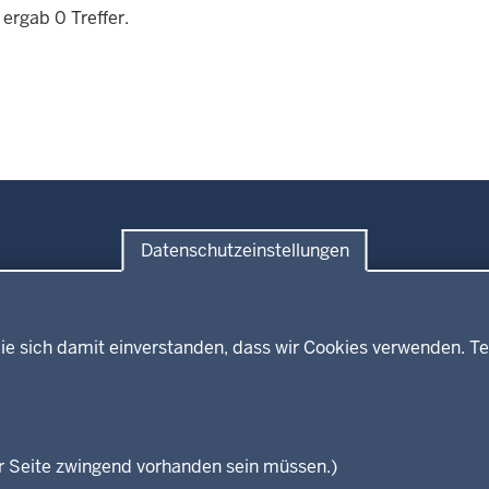
ergab 0 Treffer.
Datenschutzeinstellungen
Themen
Presse
ses
Kultur
ie sich damit einverstanden, dass wir Cookies verwenden. Te
Wissenschaft, Forschung, Lehre
und Studium
isterium
Weiterbildung
en
r Seite zwingend vorhanden sein müssen.)