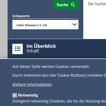
Die Suche 
Suche
ergab
0
Schlagworte
Treffer.
Unter Bäumen e.V. (0)
Überblick:
Im Überblick
Inhalte
Inhalt
Menü
Startseite
Ministerium
Auf dieser Seite werden Cookies verwendet.
in
Leitung des Hau
der
Durch Anklicken des/der Cookie-Button(s) erklären S
Organisation
Fußzeile
Weitere Informationen
Arbeitgeber Min
Rechtsgrundlag
Notwendig
Zwingend notwendig (Cookies, die für die Nutzung de