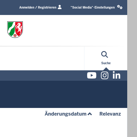
Login
Social
/
media
Anmelden / Registrieren
"Social Media"-Einstellungen
Profile
settings
link
block
Suche
Youtube
Instag
Lin
(aufsteigend)
(aufst
Änderungsdatum
Relevanz