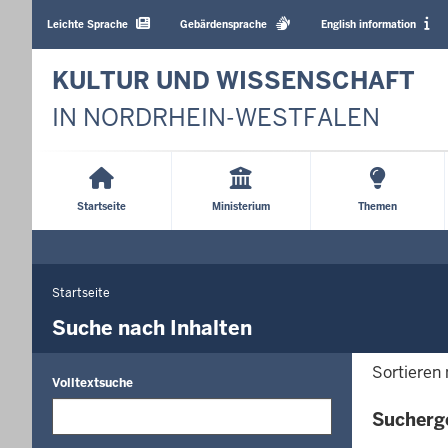
Barrierearme
Sprachen
Leichte Sprache
Gebärdensprache
English information
KULTUR UND WISSENSCHAFT
IN NORDRHEIN-WESTFALEN
Main
Menu
Startseite
Ministerium
Themen
Startseite
Sie
befinden
Suche nach Inhalten
sich
hier
Sortieren
Volltextsuche
Sucherg
Die
Suche