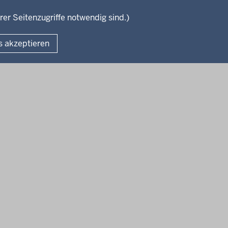
e
rer Seitenzugriffe notwendig sind.)
Fußzeile
s akzeptieren