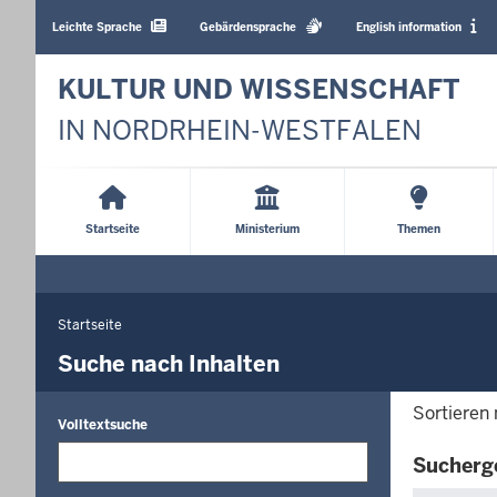
Barrierearme
Sprachen
Leichte Sprache
Gebärdensprache
English information
KULTUR UND WISSENSCHAFT
IN NORDRHEIN-WESTFALEN
Main
Menu
Startseite
Ministerium
Themen
Startseite
Sie
befinden
Suche nach Inhalten
sich
hier
Sortieren
Volltextsuche
Sucherg
Die