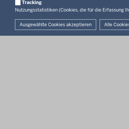
Tracking
0
Nutzungsstatistiken (Cookies, die für die Erfassung Ih
2
© 2026 Kultur und Wissenschaft in Nordrhein-Westfalen
1
Ausgewählte Cookies akzeptieren
Alle Cookie
-
0
0
:
0
0