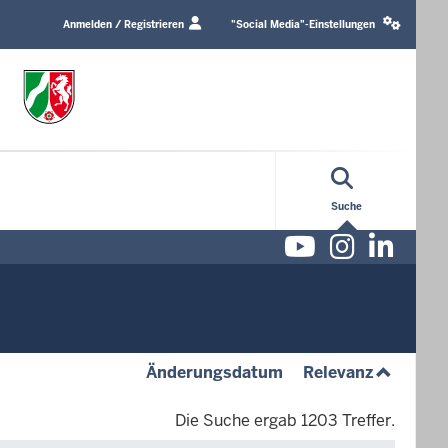
Login
Social
/
media
Anmelden / Registrieren
"Social Media"-Einstellungen
Profile
settings
link
block
Suche
Youtube
Instag
Lin
(absteigend)
(aufsteig
Änderungsdatum
Relevanz
Die Suche ergab 1203 Treffer.