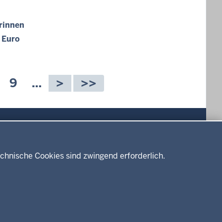
rinnen
 Euro
S
9
…
e
i
t
e
Drucken
chnische Cookies sind zwingend erforderlich.
Service
Kontakt