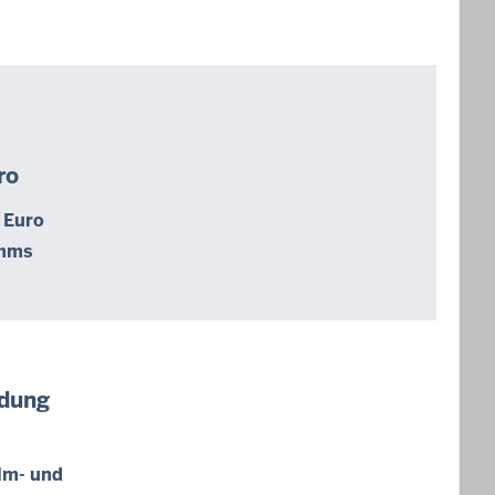
ro
 Euro
amms
ldung
lm- und