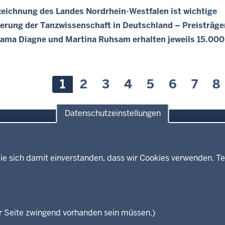
eichnung des Landes Nordrhein-Westfalen ist wichtige
erung der Tanzwissenschaft in Deutschland – Preisträge
ama Diagne und Martina Ruhsam erhalten jeweils 15.000
nnummerierung
A
1
S
2
S
3
S
4
S
5
S
6
S
7
S
8
k
e
e
e
e
e
e
e
t
i
i
i
i
i
i
i
Datenschutzeinstellungen
u
t
t
t
t
t
t
t
e
e
e
e
e
e
e
e
l
l
ie sich damit einverstanden, dass wir Cookies verwenden. Te
e
Themen
Presse
S
ses
Kultur
e
Wissenschaft, Forschung, Lehre
und Studium
i
isterium
r Seite zwingend vorhanden sein müssen.)
t
Weiterbildung
en