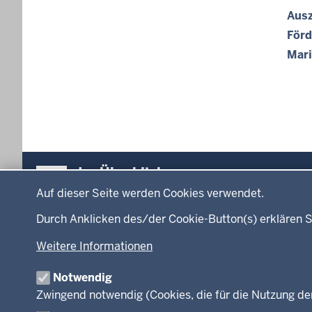
0
t
e
Ausz
0
o
r
Förd
:
b
s
0
Mari
e
t
0
r
a
2
g
0
Seite
,
2
2
1
8
Überblick:
-
.
Im Überblick
Datenschutzeinstellungen
Inhalte
0
Inhalt
O
Auf dieser Seite werden Cookies verwendet.
0
k
:
Menü
Durch Anklicken des/der Cookie-Button(s) erklären S
t
0
Startseite
Ministerium
in
o
Weitere Informationen
0
Leitung des Hau
der
b
Organisation
Fußzeile
e
Notwendig
Arbeitgeber Min
r
Zwingend notwendig (Cookies, die für die Nutzung de
Rechtsgrundlag
2