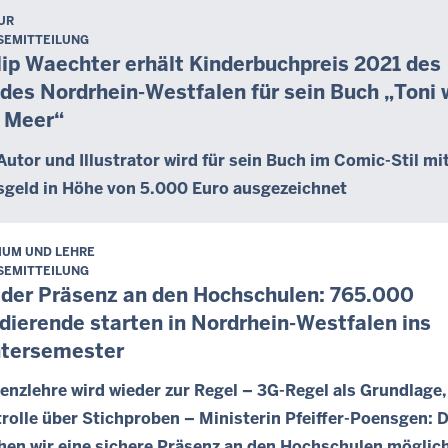
UR
SEMITTEILUNG
lip Waechter erhält Kinderbuchpreis 2021 des
des Nordrhein-Westfalen für sein Buch „Toni w
 Meer“
Autor und Illustrator wird für sein Buch im Comic-Stil mi
sgeld in Höhe von 5.000 Euro ausgezeichnet
IUM UND LEHRE
SEMITTEILUNG
der Präsenz an den Hochschulen: 765.000
dierende starten in Nordrhein-Westfalen ins
tersemester
enzlehre wird wieder zur Regel – 3G-Regel als Grundlage,
rolle über Stichproben – Ministerin Pfeiffer-Poensgen: 
en wir eine sichere Präsenz an den Hochschulen möglic