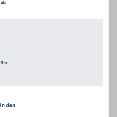
 ab
ffer-
öln den