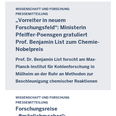
0
o
0
WISSENSCHAFT UND FORSCHUNG
M
b
PRESSEMITTEILUNG
:
i
e
„Vorreiter in neuem
0
t
r
Forschungsfeld“: Ministerin
0
t
2
Pfeiffer-Poensgen gratuliert
w
0
Prof. Benjamin List zum Chemie-
o
2
Nobelpreis
c
1
h
-
Prof. Dr. Benjamin List forscht am Max-
,
0
Planck-Institut für Kohlenforschung in
6
0
Mülheim an der Ruhr an Methoden zur
.
:
O
Beschleunigung chemischer Reaktionen
0
k
0
t
WISSENSCHAFT UND FORSCHUNG
M
o
PRESSEMITTEILUNG
o
b
Forschungsreise
n
e