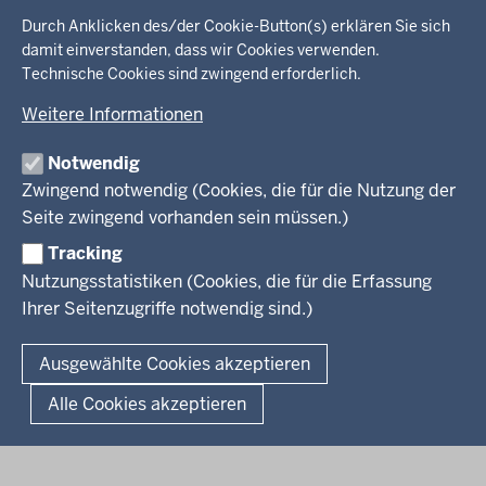
0
S
Startseite
in
Durch Anklicken des/der Cookie-Button(s) erklären Sie sich
e
2
damit einverstanden, dass wir Cookies verwenden.
der
i
1
Technische Cookies sind zwingend erforderlich.
Ministerium
Fußzeile
t
-
e
0
Weitere Informationen
Leitung des Hauses
Themen
0
Organisation
Notwendig
:
Arbeitgeber Ministerium
Kultur
Zwingend notwendig (Cookies, die für die Nutzung der
0
Presse
Rechtsgrundlagen
Wissenschaft, Forschung, Lehre und Studium
Seite zwingend vorhanden sein müssen.)
0
Weiterbildung
Tracking
Service
Nutzungsstatistiken (Cookies, die für die Erfassung
Ihrer Seitenzugriffe notwendig sind.)
Kontakt
© 2026 Kultur und Wissenschaft in Nordrhein-Westfalen
Ausgewählte Cookies akzeptieren
Fußzeile
Datenschutz
Erklärung zur Barrierefreiheit
Impressum
Alle Cookies akzeptieren