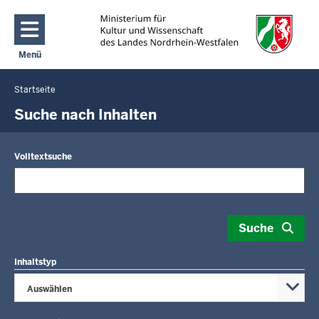
Direkt zum Inhalt
Menü
Navigation aktivieren/deaktivieren: Main Menu
Startseite
Sie
befinden
Suche nach Inhalten
sich
hier
Volltextsuche
Suche
Inhaltstyp
Auswählen