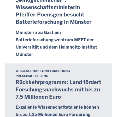
„#möglichmacher“:
t
r
Wissenschaftsministerin
a
2
Pfeiffer-Poensgen besucht
g
0
Batterieforschung in Münster
,
2
1
1
Ministerin zu Gast am
1
-
Batterieforschungszentrum MEET der
.
0
Universität und dem Helmholtz-Institut
O
0
k
Münster
:
t
0
o
0
WISSENSCHAFT UND FORSCHUNG
D
b
PRESSEMITTEILUNG
o
e
Rückkehrprogramm: Land fördert
n
r
Forschungsnachwuchs mit bis zu
n
2
7,5 Millionen Euro
e
0
r
2
Exzellente Wissenschaftstalente können
s
1
bis zu 1,25 Millionen Euro Förderung