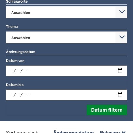
Schlagworte
Auswählen
Thema
Auswählen
Änderungsdatum
Datum von
Datum
Datum bis
im
folgenden
Format
Datum
eingeben:
Datum filtern
im
tt.mm.jjjj
folgenden
Format
(absteigend)
(abst
Sortieren nach
Änderungsdatum
Relevanz