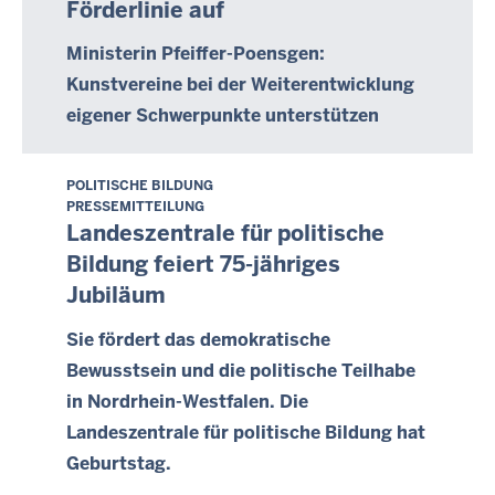
Förderlinie auf
t
-
a
0
Ministerin Pfeiffer-Poensgen:
g
0
Kunstvereine bei der Weiterentwicklung
,
:
eigener Schwerpunkte unterstützen
5
0
.
0
O
POLITISCHE BILDUNG
M
k
PRESSEMITTEILUNG
o
Landeszentrale für politische
t
n
o
Bildung feiert 75-jähriges
t
b
Jubiläum
a
e
g
Sie fördert das demokratische
r
,
2
Bewusstsein und die politische Teilhabe
4
0
in Nordrhein-Westfalen. Die
.
2
Landeszentrale für politische Bildung hat
O
1
Geburtstag.
k
-
t