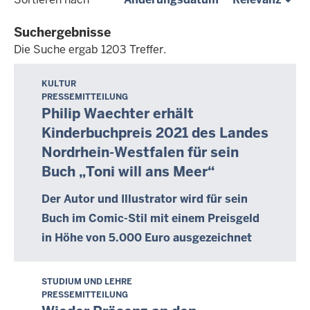
eingeben:
tt.mm.jjjj
Suchergebnisse
Die Suche ergab 1203 Treffer.
Die
Suche
KULTUR
M
PRESSEMITTEILUNG
ergab
i
Philip Waechter erhält
1203
t
Kinderbuchpreis 2021 des Landes
Treffer.
t
Nordrhein-Westfalen für sein
w
Buch „Toni will ans Meer“
o
c
Der Autor und Illustrator wird für sein
h
Buch im Comic-Stil mit einem Preisgeld
,
in Höhe von 5.000 Euro ausgezeichnet
2
9
.
STUDIUM UND LEHRE
M
S
PRESSEMITTEILUNG
o