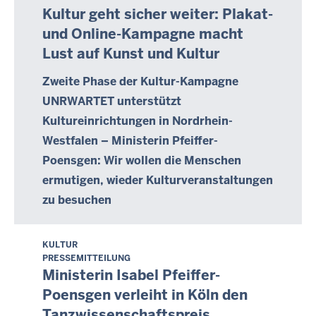
-
i
Kultur geht sicher weiter: Plakat-
t
0
t
o
und Online-Kampagne macht
0
t
b
Lust auf Kunst und Kultur
:
w
e
0
o
Zweite Phase der Kultur-Kampagne
r
0
c
2
UNRWARTET unterstützt
h
0
Kultureinrichtungen in Nordrhein-
,
2
Westfalen – Ministerin Pfeiffer-
2
1
Poensgen: Wir wollen die Menschen
0
-
.
ermutigen, wieder Kulturveranstaltungen
0
O
zu besuchen
0
k
:
t
0
KULTUR
D
o
0
PRESSEMITTEILUNG
o
b
Ministerin Isabel Pfeiffer-
n
e
Poensgen verleiht in Köln den
n
r
Tanzwissenschaftspreis