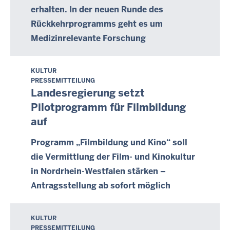
t
-
erhalten. In der neuen Runde des
a
0
Rückkehrprogramms geht es um
g
0
Medizinrelevante Forschung
,
:
1
0
4
0
KULTUR
F
.
PRESSEMITTEILUNG
r
O
Landesregierung setzt
e
k
Pilotprogramm für Filmbildung
i
t
auf
t
o
a
b
Programm „Filmbildung und Kino“ soll
g
e
die Vermittlung der Film- und Kinokultur
,
r
in Nordrhein-Westfalen stärken –
1
2
Antragsstellung ab sofort möglich
5
0
.
2
O
1
KULTUR
M
k
PRESSEMITTEILUNG