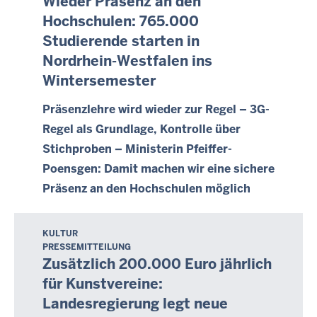
Wieder Präsenz an den
e
n
p
Hochschulen: 765.000
t
t
Studierende starten in
a
e
Nordrhein-Westfalen ins
g
m
Wintersemester
,
b
4
e
Präsenzlehre wird wieder zur Regel – 3G-
.
r
Regel als Grundlage, Kontrolle über
O
2
Stichproben – Ministerin Pfeiffer-
k
0
t
Poensgen: Damit machen wir eine sichere
2
o
Präsenz an den Hochschulen möglich
1
b
-
e
0
KULTUR
D
r
0
PRESSEMITTEILUNG
i
2
Zusätzlich 200.000 Euro jährlich
:
e
0
für Kunstvereine:
0
n
2
0
Landesregierung legt neue
s
1