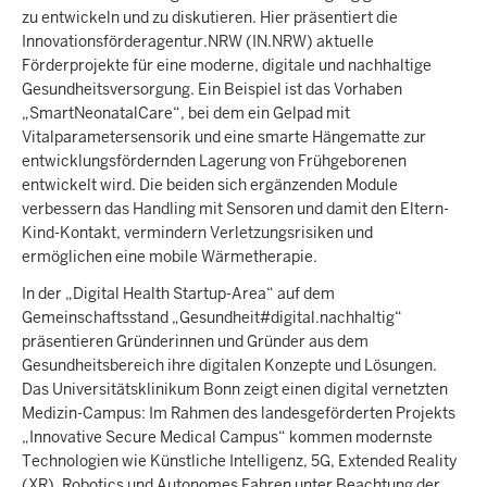
zu entwickeln und zu diskutieren. Hier präsentiert die
Innovationsförderagentur.NRW (IN.NRW) aktuelle
Förderprojekte für eine moderne, digitale und nachhaltige
Gesundheitsversorgung. Ein Beispiel ist das Vorhaben
„SmartNeonatalCare“, bei dem ein Gelpad mit
Vitalparametersensorik und eine smarte Hängematte zur
entwicklungsfördernden Lagerung von Frühgeborenen
entwickelt wird. Die beiden sich ergänzenden Module
verbessern das Handling mit Sensoren und damit den Eltern-
Kind-Kontakt, vermindern Verletzungsrisiken und
ermöglichen eine mobile Wärmetherapie.
In der „Digital Health Startup-Area“ auf dem
Gemeinschaftsstand „Gesundheit#digital.nachhaltig“
präsentieren Gründerinnen und Gründer aus dem
Gesundheitsbereich ihre digitalen Konzepte und Lösungen.
Das Universitätsklinikum Bonn zeigt einen digital vernetzten
Medizin-Campus: Im Rahmen des landesgeförderten Projekts
„Innovative Secure Medical Campus“ kommen modernste
Technologien wie Künstliche Intelligenz, 5G, Extended Reality
(XR), Robotics und Autonomes Fahren unter Beachtung der