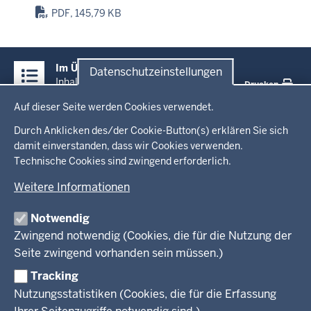
PDF, 145,79 KB
Überblick:
Im Überblick
Datenschutzeinstellungen
Inhalte
Inhalt
Drucken
Datenschutzeinstellungen
Auf dieser Seite werden Cookies verwendet.
Menü
Startseite
in
Durch Anklicken des/der Cookie-Button(s) erklären Sie sich
damit einverstanden, dass wir Cookies verwenden.
der
Technische Cookies sind zwingend erforderlich.
Ministerium
Fußzeile
Weitere Informationen
Leitung des Hauses
Themen
Organisation
Notwendig
Arbeitgeber Ministerium
Kultur
Zwingend notwendig (Cookies, die für die Nutzung der
Presse
Rechtsgrundlagen
Wissenschaft, Forschung, Lehre und Studium
Seite zwingend vorhanden sein müssen.)
Weiterbildung
Tracking
Service
Nutzungsstatistiken (Cookies, die für die Erfassung