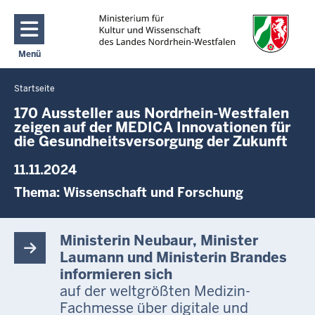
Direkt zum Inhalt
Menü
Navigation aktivieren/deaktivieren: Main Menu
Startseite
Sie
befinden
170 Aussteller aus Nordrhein-Westfalen
zeigen auf der MEDICA Innovationen für
sich
die Gesundheitsversorgung der Zukunft
hier
11.11.2024
Thema:
Wissenschaft und Forschung
Ministerin Neubaur, Minister
Laumann und Ministerin Brandes
informieren sich
auf der weltgrößten Medizin-
Fachmesse über digitale und