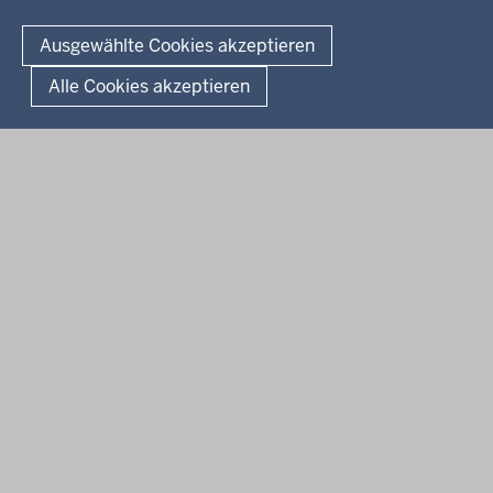
© 2026 Kultur und Wissenschaft in Nordrhein-Westfalen
Ausgewählte Cookies akzeptieren
Fußzeile
Datenschutz
Erklärung zur Barrierefreiheit
Impressum
Alle Cookies akzeptieren