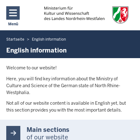
Direkt zum Inhalt
Menü
Navigation aktivieren/deaktivieren: Main Menu
Startseite
English information
Sie
befinden
English information
sich
hier
Welcome to our website!
Here, you will find key information about the Ministry of
Culture and Science of the German state of North Rhine-
Westphalia.
Not all of our website content is available in English yet, but
this section provides you with the most important details.
Main sections
of our website