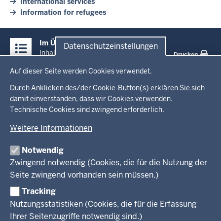
International services
Information for refugees
Überblick:
Im Überblick
Datenschutzeinstellungen
Inhalte
Inhalt
Drucken
Datenschutzeinstellungen
Auf dieser Seite werden Cookies verwendet.
Menü
Startseite
in
Durch Anklicken des/der Cookie-Button(s) erklären Sie sich
damit einverstanden, dass wir Cookies verwenden.
der
Ministerium
Technische Cookies sind zwingend erforderlich.
Fußzeile
Weitere Informationen
Leitung des Hauses
Themen
Organisation
Notwendig
Arbeitgeber Ministerium
Kultur
Zwingend notwendig (Cookies, die für die Nutzung der
Presse
Rechtsgrundlagen
Wissenschaft, Forschung, Lehre und Studium
Seite zwingend vorhanden sein müssen.)
Weiterbildung
Tracking
Service
Nutzungsstatistiken (Cookies, die für die Erfassung
Ihrer Seitenzugriffe notwendig sind.)
Kontakt