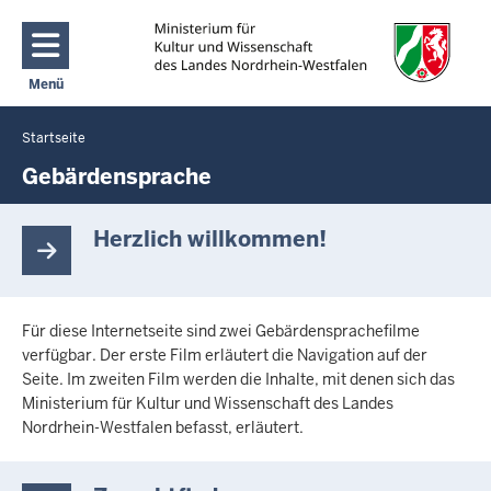
Direkt zum Inhalt
Menü
Navigation aktivieren/deaktivieren: Main Menu
Startseite
Sie
befinden
Gebärdensprache
sich
hier
Herzlich willkommen!
Für diese Internetseite sind zwei Gebärdensprachefilme
verfügbar. Der erste Film erläutert die Navigation auf der
Seite. Im zweiten Film werden die Inhalte, mit denen sich das
Ministerium für Kultur und Wissenschaft des Landes
Nordrhein-Westfalen befasst, erläutert.