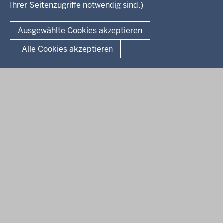
Ihrer Seitenzugriffe notwendig sind.)
Kontakt
© 2026 Kultur und Wissenschaft in Nordrhein-Westfalen
Ausgewählte Cookies akzeptieren
Fußzeile
Datenschutz
Erklärung zur Barrierefreiheit
Impressum
Alle Cookies akzeptieren