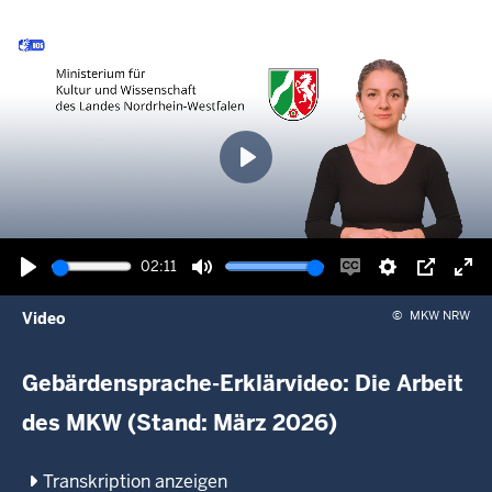
Wiedergabe
02:11
Wiedergabe
Ton
Untertitel
Einstellunge
Picture-
Vol
©
MKW NRW
Video
stummschalten
einschalten
in-
akt
picture
Gebärdensprache-Erklärvideo: Die Arbeit
des MKW (Stand: März 2026)
Transkription anzeigen