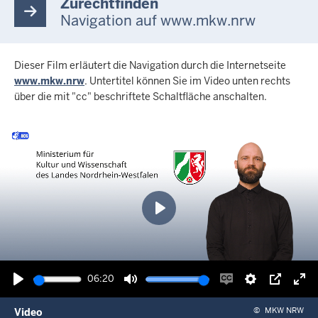
Zurechtfinden
Navigation auf www.mkw.nrw
Dieser Film erläutert die Navigation durch die Internetseite
www.mkw.nrw
. Untertitel können Sie im Video unten rechts
über die mit "cc" beschriftete Schaltfläche anschalten.
Wiedergabe
06:20
Wiedergabe
Ton
Untertitel
Einstellunge
Picture-
Vol
©
MKW NRW
Video
stummschalten
einschalten
in-
akt