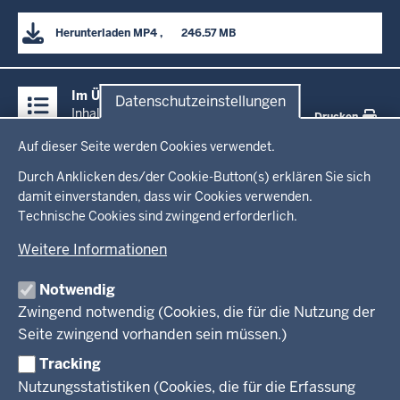
Herunterladen
MP4
      246.57 MB

Überblick:
Im Überblick
Datenschutzeinstellungen
Inhalte
Inhalt
Drucken
Datenschutzeinstellungen
Auf dieser Seite werden Cookies verwendet.
Menü
Startseite
in
Durch Anklicken des/der Cookie-Button(s) erklären Sie sich
damit einverstanden, dass wir Cookies verwenden.
der
Ministerium
Technische Cookies sind zwingend erforderlich.
Fußzeile
Weitere Informationen
Leitung des Hauses
Themen
Organisation
Notwendig
Arbeitgeber Ministerium
Kultur
Zwingend notwendig (Cookies, die für die Nutzung der
Presse
Rechtsgrundlagen
Wissenschaft, Forschung, Lehre und Studium
Seite zwingend vorhanden sein müssen.)
Weiterbildung
Tracking
Service
Nutzungsstatistiken (Cookies, die für die Erfassung