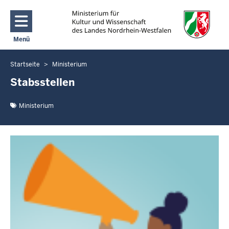
Direkt zum Inhalt
Menü
Navigation aktivieren/deaktivieren: Main Menu
Startseite
Ministerium
Sie
befinden
Stabsstellen
sich
hier
Ministerium