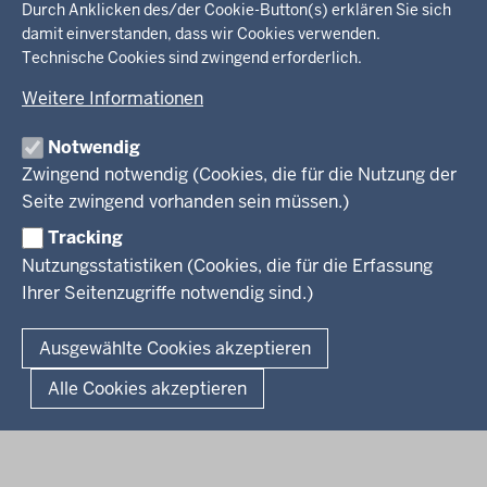
in
Durch Anklicken des/der Cookie-Button(s) erklären Sie sich
damit einverstanden, dass wir Cookies verwenden.
der
Ministerium
Technische Cookies sind zwingend erforderlich.
Fußzeile
Weitere Informationen
Leitung des Hauses
Themen
Organisation
Notwendig
Arbeitgeber Ministerium
Kultur
Zwingend notwendig (Cookies, die für die Nutzung der
Presse
Rechtsgrundlagen
Wissenschaft, Forschung, Lehre und Studium
Seite zwingend vorhanden sein müssen.)
Weiterbildung
Tracking
Service
Nutzungsstatistiken (Cookies, die für die Erfassung
Ihrer Seitenzugriffe notwendig sind.)
Kontakt
© 2026 Kultur und Wissenschaft in Nordrhein-Westfalen
Ausgewählte Cookies akzeptieren
Fußzeile
Datenschutz
Erklärung zur Barrierefreiheit
Impressum
Alle Cookies akzeptieren