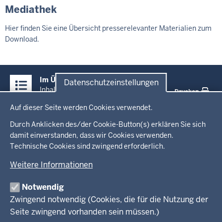
Mediathek
Hier finden Sie eine Übersicht presserelevanter Materialien zum
Download.
Überblick:
Im Überblick
Datenschutzeinstellungen
Inhalte
Inhalt
Drucken
Datenschutzeinstellungen
Auf dieser Seite werden Cookies verwendet.
Menü
Startseite
in
Durch Anklicken des/der Cookie-Button(s) erklären Sie sich
damit einverstanden, dass wir Cookies verwenden.
der
Technische Cookies sind zwingend erforderlich.
Ministerium
Fußzeile
Weitere Informationen
Leitung des Hauses
Themen
Organisation
Notwendig
Arbeitgeber Ministerium
Kultur
Zwingend notwendig (Cookies, die für die Nutzung der
Presse
Rechtsgrundlagen
Wissenschaft, Forschung, Lehre und Studium
Seite zwingend vorhanden sein müssen.)
Weiterbildung