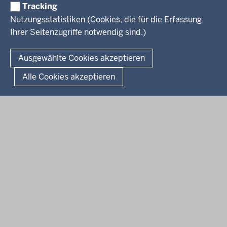
Tracking
Service
Nutzungsstatistiken (Cookies, die für die Erfassung
Ihrer Seitenzugriffe notwendig sind.)
Kontakt
© 2026 Kultur und Wissenschaft in Nordrhein-Westfalen
Ausgewählte Cookies akzeptieren
Fußzeile
Datenschutz
Erklärung zur Barrierefreiheit
Impressum
Alle Cookies akzeptieren