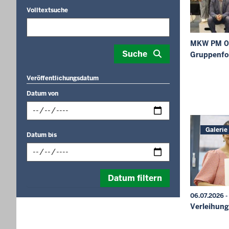
Volltextsuche
MKW PM 06
Suche
Gruppenfo
Veröffentlichungsdatum
Datum von
Datum
Galerie
Datum bis
im
folgenden
Format
Datum
eingeben:
Datum filtern
im
tt.mm.jjjj
folgenden
06.07.2026 -
Format
Verleihun
eingeben: