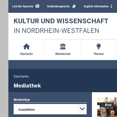
Barrierearme
Sprachen
Leichte Sprache
Gebärdensprache
English information
KULTUR UND WISSENSCHAFT
IN NORDRHEIN-WESTFALEN
Main
Menu
Startseite
Ministerium
Themen
Startseite
Sie
befinden
Mediathek
sich
hier
Medientyp
Bild
Auswählen