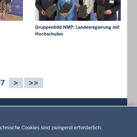
Gruppenbild NMP: Landesregierung mit
Hochschulen
S
7
e
i
t
e
Drucken
chnische Cookies sind zwingend erforderlich.
Service