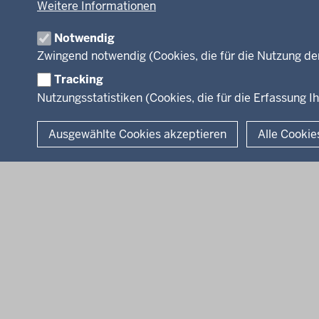
Weitere Informationen
Leitung des Hau
der
Organisation
Fußzeile
Notwendig
Arbeitgeber Min
Zwingend notwendig (Cookies, die für die Nutzung de
Rechtsgrundlag
Tracking
Nutzungsstatistiken (Cookies, die für die Erfassung Ih
© 2026 Kultur und Wissenschaft in Nordrhein-Westfalen
Ausgewählte Cookies akzeptieren
Alle Cookie