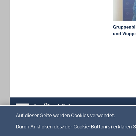
Gruppenbil
und Wuppe
Seite
Überblick:
Im Überblick
Datenschutzeinstellungen
Inhalte
Inhalt
Auf dieser Seite werden Cookies verwendet.
Menü
Durch Anklicken des/der Cookie-Button(s) erklären S
Startseite
Ministerium
in