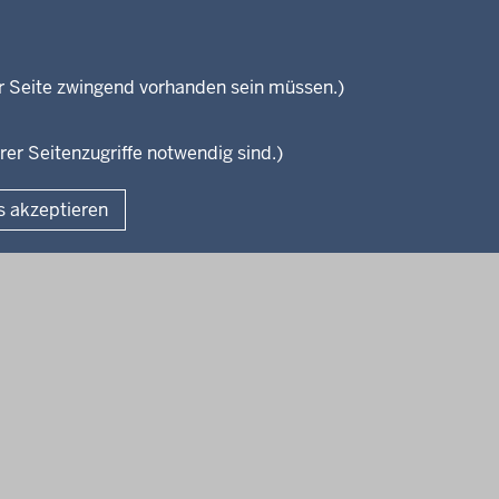
S
ses
Kultur
e
Wissenschaft, Forschung, Lehre
und Studium
i
isterium
r Seite zwingend vorhanden sein müssen.)
Weiterbildung
t
en
e
rer Seitenzugriffe notwendig sind.)
Fußzeile
s akzeptieren