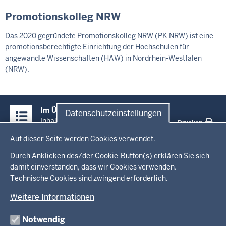
Promotionskolleg NRW
Das 2020 gegründete Promotionskolleg NRW (PK NRW) ist eine
promotionsberechtigte Einrichtung der Hochschulen für
angewandte Wissenschaften (HAW) in Nordrhein-Westfalen
(NRW).
Überblick:
Im Überblick
Datenschutzeinstellungen
Inhalte
Inhalt
Drucken
Datenschutzeinstellungen
Auf dieser Seite werden Cookies verwendet.
Menü
Startseite
in
Durch Anklicken des/der Cookie-Button(s) erklären Sie sich
damit einverstanden, dass wir Cookies verwenden.
der
Technische Cookies sind zwingend erforderlich.
Ministerium
Fußzeile
Weitere Informationen
Leitung des Hauses
Themen
Organisation
Notwendig