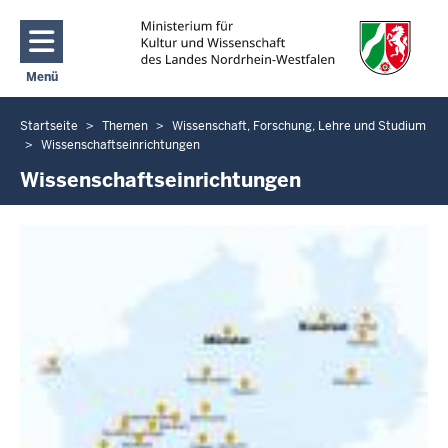
Direkt zum Inhalt
Menü
Navigation aktivieren/deaktivieren: Main Menu
Startseite
Themen
Wissenschaft, Forschung, Lehre und Studium
Sie
Wissenschaftseinrichtungen
befinden
Wissenschaftseinrichtungen
sich
hier