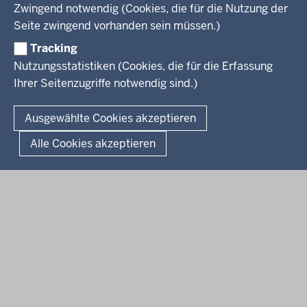
Arbeitgeber Ministerium
Kultur
Zwingend notwendig (Cookies, die für die Nutzung der
Presse
Rechtsgrundlagen
Wissenschaft, Forschung, Lehre und Studium
Seite zwingend vorhanden sein müssen.)
Weiterbildung
Tracking
Service
Nutzungsstatistiken (Cookies, die für die Erfassung
Ihrer Seitenzugriffe notwendig sind.)
Kontakt
© 2026 Kultur und Wissenschaft in Nordrhein-Westfalen
Ausgewählte Cookies akzeptieren
Fußzeile
Datenschutz
Erklärung zur Barrierefreiheit
Impressum
Alle Cookies akzeptieren