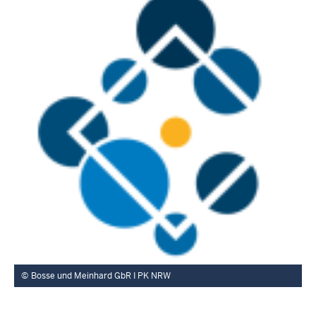
Bosse und Meinhard GbR I PK NRW