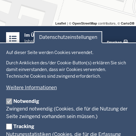
| ©
contributors, ©
Leaflet
OpenStreetMap
CartoDB
Überblick:
Im Überblick
Datenschutzeinstellungen
Inhalte
Inhalt
Drucken
Datenschutzeinstellungen
Auf dieser Seite werden Cookies verwendet.
Menü
Startseite
in
Durch Anklicken des/der Cookie-Button(s) erklären Sie sich
damit einverstanden, dass wir Cookies verwenden.
der
Ministerium
Technische Cookies sind zwingend erforderlich.
Fußzeile
Weitere Informationen
Leitung des Hauses
Themen
Organisation
Notwendig
Arbeitgeber Ministerium
Kultur
Zwingend notwendig (Cookies, die für die Nutzung der
Presse
Rechtsgrundlagen
Wissenschaft, Forschung, Lehre und Studium
Seite zwingend vorhanden sein müssen.)
Weiterbildung
Tracking
Service
Nutzungsstatistiken (Cookies, die für die Erfassung