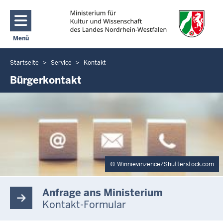
Direkt zum Inhalt
Menü
Navigation aktivieren/deaktivieren: Main Menu
Startseite
Service
Kontakt
Sie
befinden
Bürgerkontakt
sich
hier
Winnievinzence/Shutterstock.com
Anfrage ans Ministerium
Kontakt-Formular