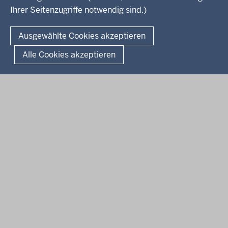
Ihrer Seitenzugriffe notwendig sind.)
Kontakt
© 2026 Kultur und Wissenschaft in Nordrhein-Westfalen
Ausgewählte Cookies akzeptieren
Fußzeile
Datenschutz
Erklärung zur Barrierefreiheit
Impressum
Alle Cookies akzeptieren