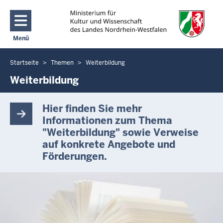
Direkt zum Inhalt
Menü
Navigation aktivieren/deaktivieren: Main Menu
Startseite
Themen
Weiterbildung
Sie
befinden
Weiterbildung
sich
hier
Hier finden Sie mehr
Informationen zum Thema
"Weiterbildung" sowie Verweise
auf konkrete Angebote und
Förderungen.