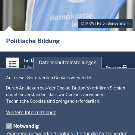
MKW I Ralph Sondermann
Politische Bildung
Überblick:
Im Überblick
Datenschutzeinstellungen
Inhalte
Inhalt
Drucken
Datenschutzeinstellungen
Auf dieser Seite werden Cookies verwendet.
Menü
Startseite
in
Durch Anklicken des/der Cookie-Button(s) erklären Sie sich
damit einverstanden, dass wir Cookies verwenden.
der
Ministerium
Technische Cookies sind zwingend erforderlich.
Fußzeile
Weitere Informationen
Leitung des Hauses
Themen
Organisation
Notwendig
Arbeitgeber Ministerium
Kultur
Zwingend notwendig (Cookies, die für die Nutzung der