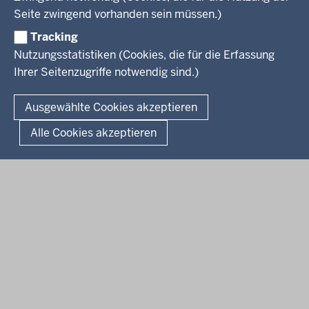
Presse
Rechtsgrundlagen
Wissenschaft, Forschung, Lehre und Studium
Seite zwingend vorhanden sein müssen.)
Weiterbildung
Tracking
Service
Nutzungsstatistiken (Cookies, die für die Erfassung
Ihrer Seitenzugriffe notwendig sind.)
Kontakt
© 2026 Kultur und Wissenschaft in Nordrhein-Westfalen
Ausgewählte Cookies akzeptieren
Fußzeile
Datenschutz
Erklärung zur Barrierefreiheit
Impressum
Alle Cookies akzeptieren