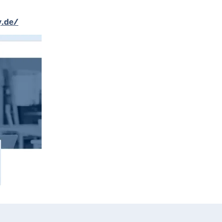
y.de/