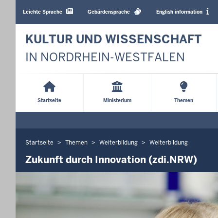
Barrierearme
Sprachen
Leichte Sprache
Gebärdensprache
English information
KULTUR UND WISSENSCHAFT
IN NORDRHEIN-WESTFALEN
Main
Menu
Startseite
Ministerium
Themen
Startseite
Themen
Weiterbildung
Weiterbildung
Sie
befinden
Zukunft durch Innovation (zdi.NRW)
sich
hier