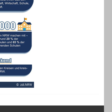
©
zdi.NRW