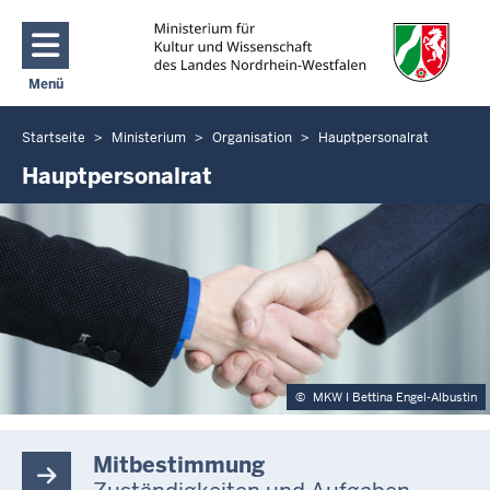
Direkt zum Inhalt
Menü
Navigation aktivieren/deaktivieren: Main Menu
Startseite
Ministerium
Organisation
Hauptpersonalrat
Sie
befinden
Hauptpersonalrat
sich
hier
©
MKW I Bettina Engel-Albustin
Mitbestimmung