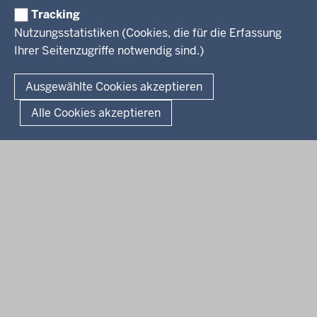
Weiterbildung
Tracking
Service
Nutzungsstatistiken (Cookies, die für die Erfassung
Ihrer Seitenzugriffe notwendig sind.)
Kontakt
© 2026 Kultur und Wissenschaft in Nordrhein-Westfalen
Ausgewählte Cookies akzeptieren
Fußzeile
Datenschutz
Erklärung zur Barrierefreiheit
Impressum
Alle Cookies akzeptieren