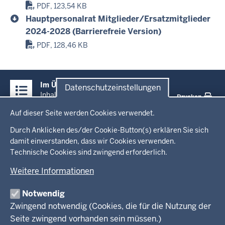
PDF, 123,54 KB
Hauptpersonalrat Mitglieder/Ersatzmitglieder
2024-2028 (Barrierefreie Version)
PDF, 128,46 KB
Überblick:
Im Überblick
Datenschutzeinstellungen
Inhalte
Inhalt
Drucken
Datenschutzeinstellungen
Auf dieser Seite werden Cookies verwendet.
Menü
Startseite
in
Durch Anklicken des/der Cookie-Button(s) erklären Sie sich
damit einverstanden, dass wir Cookies verwenden.
der
Technische Cookies sind zwingend erforderlich.
Ministerium
Fußzeile
Weitere Informationen
Leitung des Hauses
Themen
Organisation
Notwendig
Arbeitgeber Ministerium
Kultur
Zwingend notwendig (Cookies, die für die Nutzung der
Presse
Rechtsgrundlagen
Wissenschaft, Forschung, Lehre und Studium
Seite zwingend vorhanden sein müssen.)