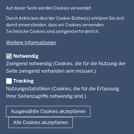
Datenschutzeinstellungen
KPF.NRW
Auf dieser Seite werden Cookies verwendet.
Durch Anklicken des/der Cookie-Button(s) erklären Sie sich
damit einverstanden, dass wir Cookies verwenden.
Technische Cookies sind zwingend erforderlich.
Förderprogramm Provenienzen NRW
Weitere Informationen
Um der großen Verantwortung gerecht zu werden, die Politik
und Gesellschaft für den Umgang mit Kunstwerken tragen, die
Notwendig
in der Zeit des Nationalsozialismus den Besitzern geraubt
Zwingend notwendig (Cookies, die für die Nutzung der
wurden, ist das Förderprogramm Provenienzen NRW
Seite zwingend vorhanden sein müssen.)
entstanden.
Tracking
Nutzungsstatistiken (Cookies, die für die Erfassung
Ihrer Seitenzugriffe notwendig sind.)
Ausgewählte Cookies akzeptieren
Alle Cookies akzeptieren