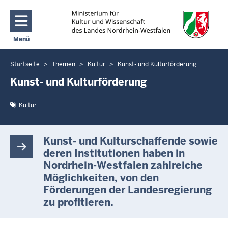
Direkt zum Inhalt
Menü
Navigation aktivieren/deaktivieren: Main Menu
Startseite
Themen
Kultur
Kunst- und Kulturförderung
Sie
befinden
Kunst- und Kulturförderung
sich
hier
Kultur
Kunst- und Kulturschaffende sowie
deren Institutionen haben in
Nordrhein-Westfalen zahlreiche
Möglichkeiten, von den
Förderungen der Landesregierung
zu profitieren.