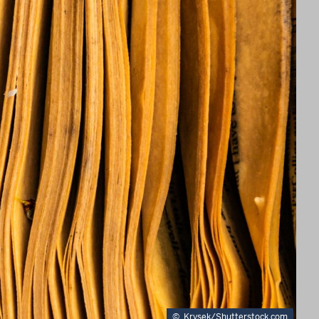
©
Krysek/Shutterstock.com