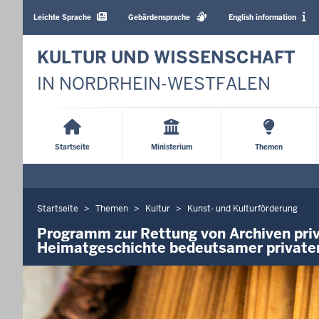
Barrierearme
Sprachen
Leichte Sprache
Gebärdensprache
English information
KULTUR UND WISSENSCHAFT
IN NORDRHEIN-WESTFALEN
Main
Menu
Startseite
Ministerium
Themen
Startseite
Themen
Kultur
Kunst- und Kulturförderung
Sie
befinden
Programm zur Rettung von Archiven priv
Heimatgeschichte bedeutsamer private
sich
hier