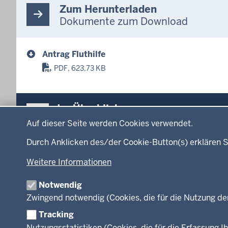
Zum Herunterladen
Dokumente zum Download
Antrag Fluthilfe
PDF, 623,73 KB
Überblick:
Im Überblick
Datenschutzeinstellungen
Inhalte
Inhalt
Auf dieser Seite werden Cookies verwendet.
Menü
Durch Anklicken des/der Cookie-Button(s) erklären S
Startseite
Ministerium
in
Weitere Informationen
Leitung des Hau
der
Organisation
Fußzeile
Notwendig
Arbeitgeber Min
Zwingend notwendig (Cookies, die für die Nutzung de
Rechtsgrundlag
Tracking
Nutzungsstatistiken (Cookies, die für die Erfassung Ih