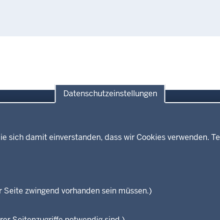
Datenschutzeinstellungen
ie sich damit einverstanden, dass wir Cookies verwenden. Te
Themen
Presse
ses
Kultur
Wissenschaft, Forschung, Lehre
und Studium
isterium
r Seite zwingend vorhanden sein müssen.)
Weiterbildung
en
rer Seitenzugriffe notwendig sind.)