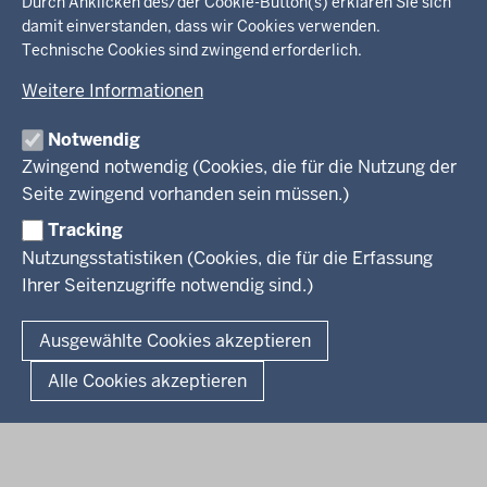
in
Durch Anklicken des/der Cookie-Button(s) erklären Sie sich
damit einverstanden, dass wir Cookies verwenden.
der
Ministerium
Technische Cookies sind zwingend erforderlich.
Fußzeile
Weitere Informationen
Leitung des Hauses
Themen
Organisation
Notwendig
Arbeitgeber Ministerium
Kultur
Zwingend notwendig (Cookies, die für die Nutzung der
Presse
Rechtsgrundlagen
Wissenschaft, Forschung, Lehre und Studium
Seite zwingend vorhanden sein müssen.)
Weiterbildung
Tracking
Service
Nutzungsstatistiken (Cookies, die für die Erfassung
Ihrer Seitenzugriffe notwendig sind.)
Kontakt
© 2026 Kultur und Wissenschaft in Nordrhein-Westfalen
Ausgewählte Cookies akzeptieren
Fußzeile
Datenschutz
Erklärung zur Barrierefreiheit
Impressum
Alle Cookies akzeptieren