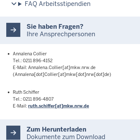
FAQ Arbeitsstipendien
Sie haben Fragen?
Ihre Ansprechpersonen
Annalena Collier
Tel.: 0211 896-4152
E-Mail:
Annalena.Collier
[at]
mkw.nrw.de
(Annalena[dot]Collier[at]mkw[dot]nrw[dot]de)
Ruth Schiffer
Tel.: 0211 896-4807
E-Mail:
ruth.schiffer
[at]
mkw.nrw.de
Zum Herunterladen
Dokumente zum Download