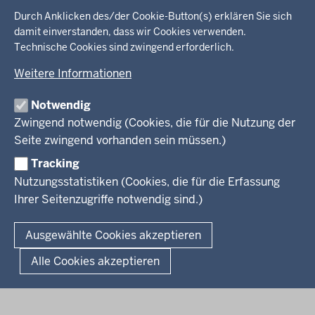
Startseite
in
Durch Anklicken des/der Cookie-Button(s) erklären Sie sich
damit einverstanden, dass wir Cookies verwenden.
der
Technische Cookies sind zwingend erforderlich.
Ministerium
Fußzeile
Weitere Informationen
Leitung des Hauses
Themen
Organisation
Notwendig
Arbeitgeber Ministerium
Kultur
Zwingend notwendig (Cookies, die für die Nutzung der
Presse
Rechtsgrundlagen
Wissenschaft, Forschung, Lehre und Studium
Seite zwingend vorhanden sein müssen.)
Weiterbildung
Tracking
Service
Nutzungsstatistiken (Cookies, die für die Erfassung
Ihrer Seitenzugriffe notwendig sind.)
Kontakt
© 2026 Kultur und Wissenschaft in Nordrhein-Westfalen
Ausgewählte Cookies akzeptieren
Fußzeile
Datenschutz
Erklärung zur Barrierefreiheit
Impressum
Alle Cookies akzeptieren