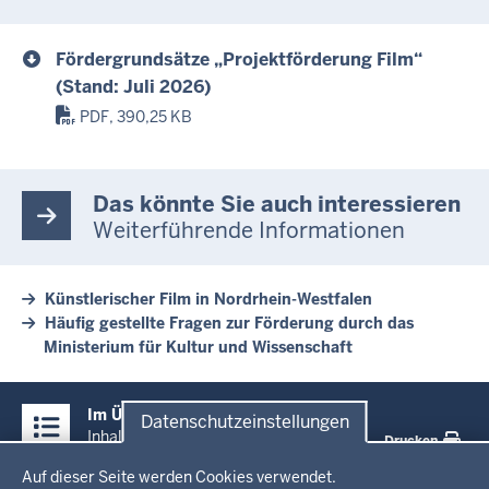
Fördergrundsätze „Projektförderung Film“
(Stand: Juli 2026)
PDF, 390,25 KB
Das könnte Sie auch interessieren
Weiterführende Informationen
Künstlerischer Film in Nordrhein-Westfalen
Häufig gestellte Fragen zur Förderung durch das
Ministerium für Kultur und Wissenschaft
Überblick:
Im Überblick
Datenschutzeinstellungen
Inhalte
Inhalt
Drucken
Datenschutzeinstellungen
Auf dieser Seite werden Cookies verwendet.
Menü