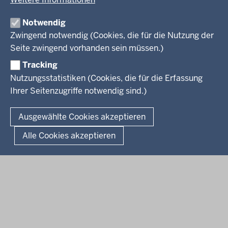
Leitung des Hauses
Themen
Organisation
Notwendig
Arbeitgeber Ministerium
Kultur
Zwingend notwendig (Cookies, die für die Nutzung der
Presse
Rechtsgrundlagen
Wissenschaft, Forschung, Lehre und Studium
Seite zwingend vorhanden sein müssen.)
Weiterbildung
Tracking
Service
Nutzungsstatistiken (Cookies, die für die Erfassung
Ihrer Seitenzugriffe notwendig sind.)
Kontakt
© 2026 Kultur und Wissenschaft in Nordrhein-Westfalen
Ausgewählte Cookies akzeptieren
Fußzeile
Datenschutz
Erklärung zur Barrierefreiheit
Impressum
Alle Cookies akzeptieren