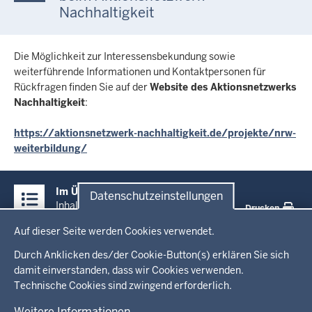
Nachhaltigkeit
Die Möglichkeit zur Interessensbekundung sowie
weiterführende Informationen und Kontaktpersonen für
Rückfragen finden Sie auf der
Website des Aktionsnetzwerks
Nachhaltigkeit
:
https://aktionsnetzwerk-nachhaltigkeit.de/projekte/nrw-
weiterbildung/
Überblick:
Im Überblick
Datenschutzeinstellungen
Inhalte
Inhalt
Drucken
Datenschutzeinstellungen
Auf dieser Seite werden Cookies verwendet.
Menü
Startseite
in
Durch Anklicken des/der Cookie-Button(s) erklären Sie sich
damit einverstanden, dass wir Cookies verwenden.
der
Ministerium
Technische Cookies sind zwingend erforderlich.
Fußzeile
Weitere Informationen