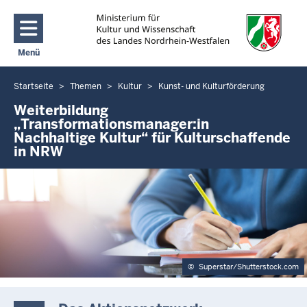
Direkt zum Inhalt
Menü
Navigation aktivieren/deaktivieren: Main Menu
Startseite
Themen
Kultur
Kunst- und Kulturförderung
Sie
befinden
Weiterbildung
„Transformationsmanager:in
sich
Nachhaltige Kultur“ für Kulturschaffende
hier
in NRW
©
Superstar/Shutterstock.com