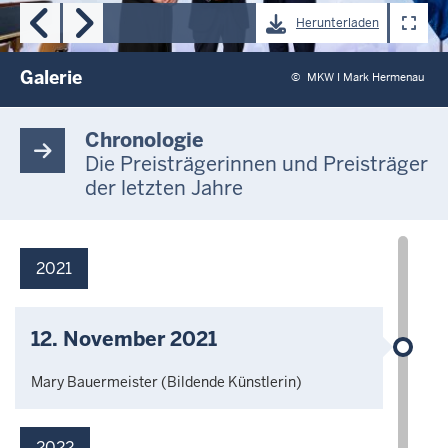
zum
Herunterladen
Blättern
der
Galerie
Galerie
©
MKW I Mark Hermenau
Chronologie
Die Preisträgerinnen und Preisträger
der letzten Jahre
2021
12. November 2021
Mary Bauermeister (Bildende Künstlerin)
2022