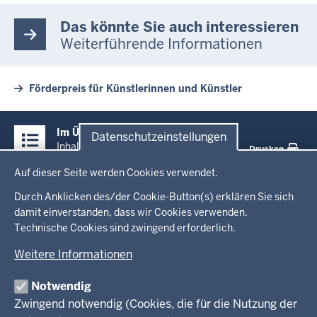
Das könnte Sie auch interessieren
Weiterführende Informationen
Förderpreis für Künstlerinnen und Künstler
Überblick:
Im Überblick
Datenschutzeinstellungen
Inhalte
Inhalt
Drucken
Datenschutzeinstellungen
Auf dieser Seite werden Cookies verwendet.
Menü
Startseite
in
Durch Anklicken des/der Cookie-Button(s) erklären Sie sich
damit einverstanden, dass wir Cookies verwenden.
der
Ministerium
Technische Cookies sind zwingend erforderlich.
Fußzeile
Weitere Informationen
Leitung des Hauses
Themen
Organisation
Notwendig
Arbeitgeber Ministerium
Kultur
Zwingend notwendig (Cookies, die für die Nutzung der
Presse
Rechtsgrundlagen