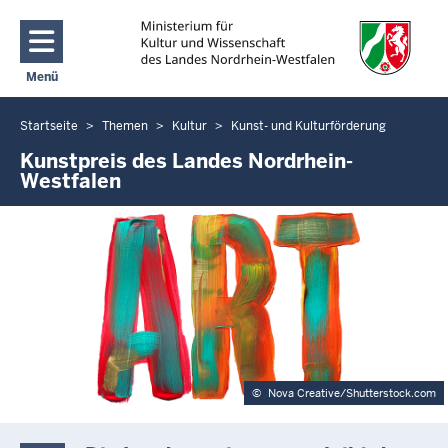
Direkt zum Inhalt
Menü
Navigation aktivieren/deaktivieren: Main Menu
Startseite
Themen
Kultur
Kunst- und Kulturförderung
Sie
befinden
Kunstpreis des Landes Nordrhein-
Westfalen
sich
hier
©
Nova Creative/Shutterstock.com