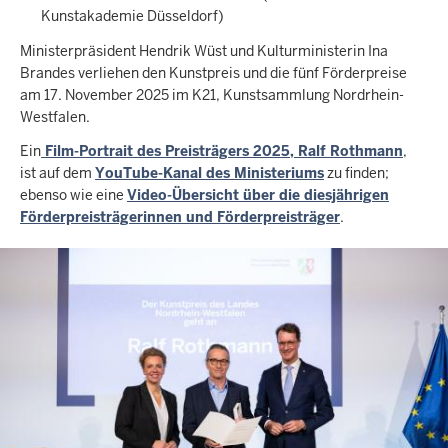
Kunstakademie Düsseldorf)
Ministerpräsident Hendrik Wüst und Kulturministerin Ina
Brandes verliehen den Kunstpreis und die fünf Förderpreise
am 17. November 2025 im K21, Kunstsammlung Nordrhein-
Westfalen.
Ein
Film-Portrait des Preisträgers 2025, Ralf Rothmann
,
ist auf dem
YouTube-Kanal des Ministeriums
zu finden;
ebenso wie eine
Video-Übersicht über die diesjährigen
Förderpreisträgerinnen und Förderpreisträger
.
Navigationshinweise
Benutze
zur
im
Galerie
nächsten
Element
die
Pfeiltasten
links
und
rechts