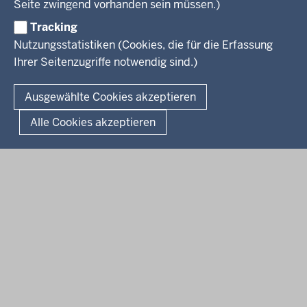
Wissenschaft, Forschung, Lehre und Studium
Seite zwingend vorhanden sein müssen.)
Weiterbildung
Tracking
Service
Nutzungsstatistiken (Cookies, die für die Erfassung
Ihrer Seitenzugriffe notwendig sind.)
Kontakt
© 2026 Kultur und Wissenschaft in Nordrhein-Westfalen
Ausgewählte Cookies akzeptieren
Fußzeile
Datenschutz
Erklärung zur Barrierefreiheit
Impressum
Alle Cookies akzeptieren