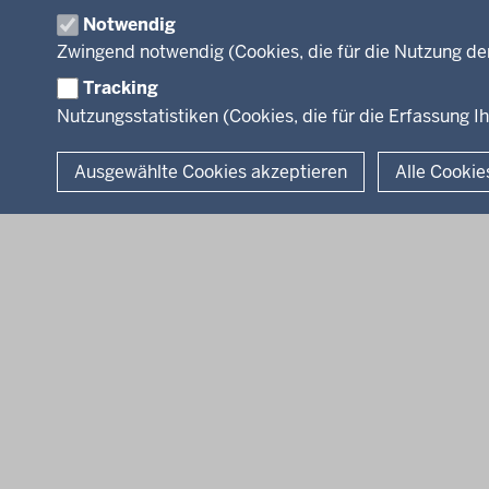
Organisation
Fußzeile
Notwendig
Arbeitgeber Min
Zwingend notwendig (Cookies, die für die Nutzung de
Rechtsgrundlag
Tracking
Nutzungsstatistiken (Cookies, die für die Erfassung Ih
© 2026 Kultur und Wissenschaft in Nordrhein-Westfalen
Ausgewählte Cookies akzeptieren
Alle Cookie