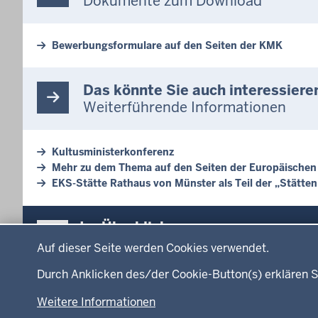
Dokumente zum Download
Bewerbungsformulare auf den Seiten der KMK
Das könnte Sie auch interessiere
Weiterführende Informationen
Kultusministerkonferenz
Mehr zu dem Thema auf den Seiten der Europäische
EKS-Stätte Rathaus von Münster als Teil der „Stätten
Überblick:
Im Überblick
Datenschutzeinstellungen
Inhalte
Inhalt
Auf dieser Seite werden Cookies verwendet.
Menü
Durch Anklicken des/der Cookie-Button(s) erklären S
Startseite
Ministerium
in
Weitere Informationen
Leitung des Hau
der