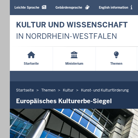
Barrierearme
Sprachen
Leichte Sprache
Gebärdensprache
English information
KULTUR UND WISSENSCHAFT
IN NORDRHEIN-WESTFALEN
Main
Menu
Startseite
Ministerium
Themen
Startseite
Themen
Kultur
Kunst- und Kulturförderung
Sie
befinden
Europäisches Kulturerbe-Siegel
sich
hier