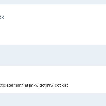
ck
ot]determann[at]mkw[dot]nrw[dot]de)