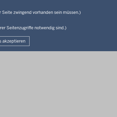
Wissenschaft, Forschung, Lehre
und Studium
isterium
r Seite zwingend vorhanden sein müssen.)
Weiterbildung
en
rer Seitenzugriffe notwendig sind.)
Fußzeile
s akzeptieren