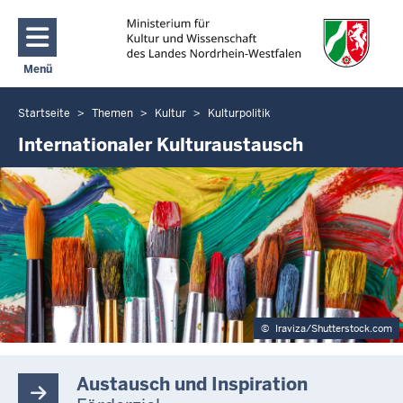
Direkt zum Inhalt
Menü
Navigation aktivieren/deaktivieren: Main Menu
Startseite
Themen
Kultur
Kulturpolitik
Sie
befinden
Internationaler Kulturaustausch
sich
hier
©
Iraviza/Shutterstock.com
Austausch und Inspiration