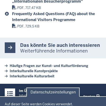
„Internationalen Besucherprogramm“
PDF, 717,47 KB
Frequently Asked Questions (FAQ) about the
International Visitors Programme
PDF, 729,5 KB
Das könnte Sie auch interessieren
Weiterführende Informationen
Häufige Fragen zur Kunst- und Kulturförderung
Interkulturelle Kunstprojekte
Interkulturelle Kulturarbeit
Überblick:
Im Überblick
Datenschutzeinstellungen
Inhalte
Inhalt
Drucken
Datenschutzeinstellungen
Auf dieser Seite werden Cookies verwendet.