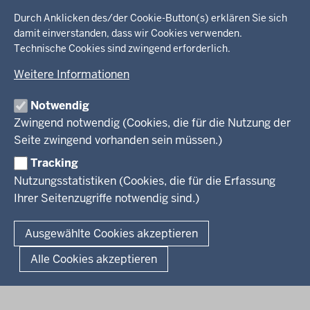
Menü
Startseite
in
Durch Anklicken des/der Cookie-Button(s) erklären Sie sich
damit einverstanden, dass wir Cookies verwenden.
der
Technische Cookies sind zwingend erforderlich.
Ministerium
Fußzeile
Weitere Informationen
Leitung des Hauses
Themen
Organisation
Notwendig
Arbeitgeber Ministerium
Kultur
Zwingend notwendig (Cookies, die für die Nutzung der
Presse
Rechtsgrundlagen
Wissenschaft, Forschung, Lehre und Studium
Seite zwingend vorhanden sein müssen.)
Weiterbildung
Tracking
Service
Nutzungsstatistiken (Cookies, die für die Erfassung
Ihrer Seitenzugriffe notwendig sind.)
Kontakt
© 2026 Kultur und Wissenschaft in Nordrhein-Westfalen
Ausgewählte Cookies akzeptieren
Fußzeile
Datenschutz
Erklärung zur Barrierefreiheit
Impressum
Alle Cookies akzeptieren