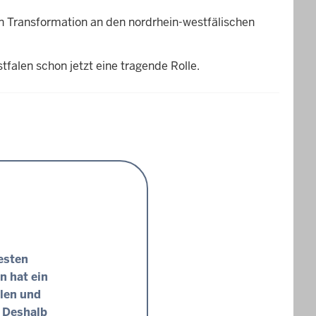
n Transformation an den nordrhein-westfälischen
falen schon jetzt eine tragende Rolle.
besten
n hat ein
len und
. Deshalb