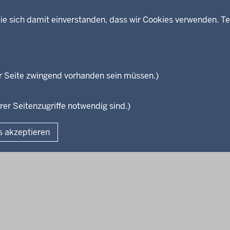
ie sich damit einverstanden, dass wir Cookies verwenden. Te
Themen
Presse
ses
Kultur
Wissenschaft, Forschung, Lehre
und Studium
isterium
r Seite zwingend vorhanden sein müssen.)
Weiterbildung
en
rer Seitenzugriffe notwendig sind.)
Fußzeile
s akzeptieren