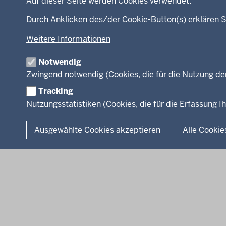
Auf dieser Seite werden Cookies verwendet.
Menü
Durch Anklicken des/der Cookie-Button(s) erklären S
Startseite
Ministerium
in
Weitere Informationen
Leitung des Hau
der
Organisation
Fußzeile
Notwendig
Arbeitgeber Min
Zwingend notwendig (Cookies, die für die Nutzung de
Rechtsgrundlag
Tracking
Nutzungsstatistiken (Cookies, die für die Erfassung Ih
© 2026 Kultur und Wissenschaft in Nordrhein-Westfalen
Ausgewählte Cookies akzeptieren
Alle Cookie