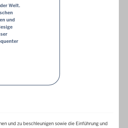
der Welt.
ischen
nen und
iesige
sser
equenter
chen und zu beschleunigen sowie die Einführung und