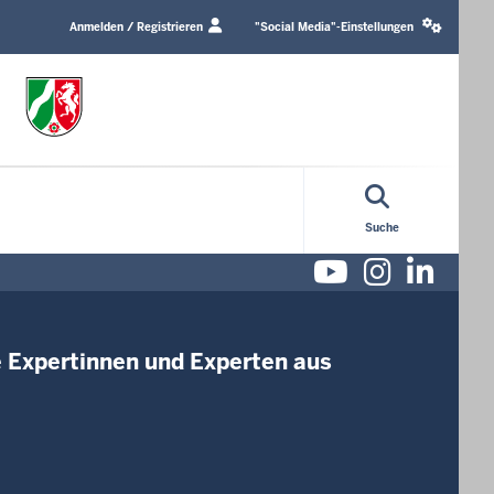
Login
Social
/
media
Anmelden / Registrieren
"Social Media"-Einstellungen
Profile
settings
link
block
Suche
Youtube
Instag
Lin
se Expertinnen und Experten aus