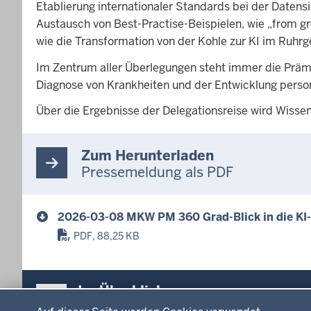
Etablierung internationaler Standards bei der Daten
Austausch von Best-Practise-Beispielen, wie „from g
wie die Transformation von der Kohle zur KI im Ruhrg
Im Zentrum aller Überlegungen steht immer die Prämi
Diagnose von Krankheiten und der Entwicklung person
Über die Ergebnisse der Delegationsreise wird Wiss
Zum Herunterladen
Pressemeldung als PDF
2026-03-08 MKW PM 360 Grad-Blick in die KI
PDF, 88,25 KB
Überblick:
Im Überblick
Datenschutzeinstellungen
Inhalte
Inhalt