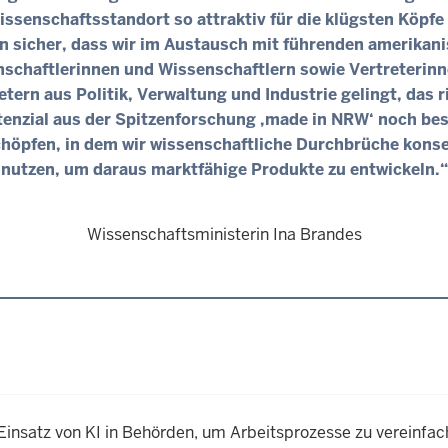
Wissenschaftsstandort so attraktiv für die klügsten Köpfe 
in sicher, dass wir im Austausch mit führenden amerikan
schaftlerinnen und Wissenschaftlern sowie Vertreterin
etern aus Politik, Verwaltung und Industrie gelingt, das r
enzial aus der Spitzenforschung ‚made in NRW‘ noch be
höpfen, in dem wir wissenschaftliche Durchbrüche kons
nutzen, um daraus marktfähige Produkte zu entwickeln.“
Wissenschaftsministerin Ina Brandes
Einsatz von KI in Behörden, um Arbeitsprozesse zu vereinfa