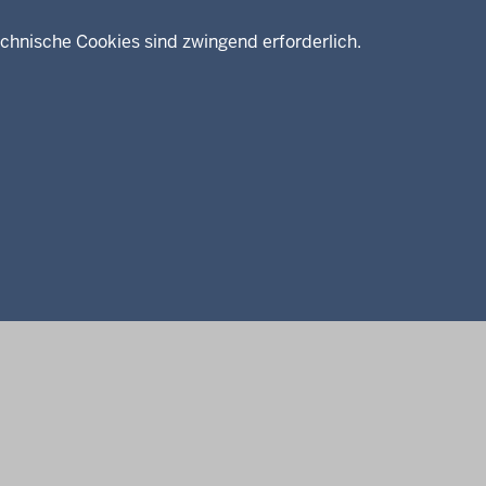
chnische Cookies sind zwingend erforderlich.
Service
Kontakt
Datenschutz
Erklärung zur Barrierefreiheit
Impressum