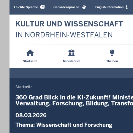
Barrierearme
Sprachen
Leichte Sprache
Gebärdensprache
English information
KULTUR UND WISSENSCHAFT
IN NORDRHEIN-WESTFALEN
Main
Menu
Startseite
Ministerium
Themen
Startseite
Sie
befinden
360 Grad Blick in die KI-Zukunft! Minist
Verwaltung, Forschung, Bildung, Transf
sich
hier
08.03.2026
Thema:
Wissenschaft und Forschung