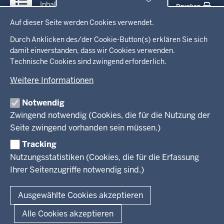
Inhalt
Drucken
Datenschutzeinstellungen
Auf dieser Seite werden Cookies verwendet.
Menü
Startseite
in
Durch Anklicken des/der Cookie-Button(s) erklären Sie sich
damit einverstanden, dass wir Cookies verwenden.
der
Technische Cookies sind zwingend erforderlich.
Ministerium
Fußzeile
Weitere Informationen
Leitung des Hauses
Themen
Organisation
Notwendig
Arbeitgeber Ministerium
Kultur
Zwingend notwendig (Cookies, die für die Nutzung der
Presse
Rechtsgrundlagen
Wissenschaft, Forschung, Lehre und Studium
Seite zwingend vorhanden sein müssen.)
Weiterbildung
Tracking
Service
Nutzungsstatistiken (Cookies, die für die Erfassung
Ihrer Seitenzugriffe notwendig sind.)
Kontakt
© 2026 Kultur und Wissenschaft in Nordrhein-Westfalen
Ausgewählte Cookies akzeptieren
Fußzeile
Datenschutz
Erklärung zur Barrierefreiheit
Impressum
Alle Cookies akzeptieren