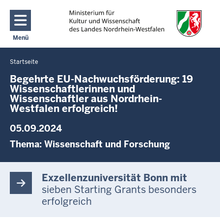
Direkt zum Inhalt
Menü
Navigation aktivieren/deaktivieren: Main Menu
Startseite
Sie
befinden
Begehrte EU-Nachwuchsförderung: 19
Wissenschaftlerinnen und
sich
Wissenschaftler aus Nordrhein-
hier
Westfalen erfolgreich!
05.09.2024
Thema:
Wissenschaft und Forschung
Exzellenzuniversität Bonn mit
sieben Starting Grants besonders
erfolgreich