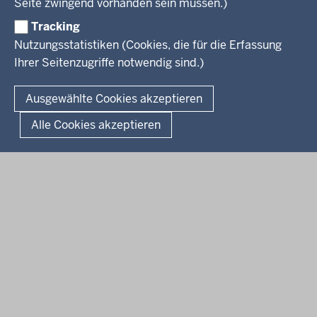
Seite zwingend vorhanden sein müssen.)
Weiterbildung
Tracking
Service
Nutzungsstatistiken (Cookies, die für die Erfassung
Ihrer Seitenzugriffe notwendig sind.)
Kontakt
© 2026 Kultur und Wissenschaft in Nordrhein-Westfalen
Ausgewählte Cookies akzeptieren
Fußzeile
Datenschutz
Erklärung zur Barrierefreiheit
Impressum
Alle Cookies akzeptieren