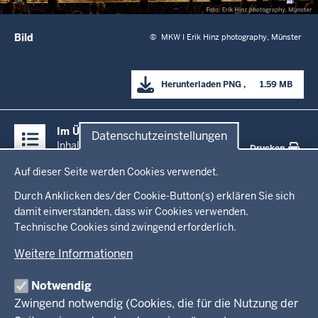
Bild
©
MKW I Erik Hinz photography, Münster
Herunterladen
PNG
      1.59 MB

Überblick:
Im Überblick
Datenschutzeinstellungen
Inhalte
Inhalt
Drucken
Datenschutzeinstellungen
Auf dieser Seite werden Cookies verwendet.
Menü
Startseite
in
Durch Anklicken des/der Cookie-Button(s) erklären Sie sich
damit einverstanden, dass wir Cookies verwenden.
der
Ministerium
Technische Cookies sind zwingend erforderlich.
Fußzeile
Weitere Informationen
Leitung des Hauses
Themen
Organisation
Notwendig
Arbeitgeber Ministerium
Kultur
Zwingend notwendig (Cookies, die für die Nutzung der
Presse
Rechtsgrundlagen
Wissenschaft, Forschung, Lehre und Studium