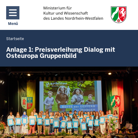
Direkt zum Inhalt
Menü
Navigation aktivieren/deaktivieren: Main Menu
Startseite
Sie
befinden
Anlage 1: Preisverleihung Dialog mit
Osteuropa Gruppenbild
sich
hier