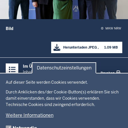
Bild
©
MKW NRW
Herunterladen
JPEG
      1.09 MB

Überblick:
Im Überblick
Datenschutzeinstellungen
Inhalte
Inhalt
Drucken
Datenschutzeinstellungen
Auf dieser Seite werden Cookies verwendet.
Menü
Startseite
in
Durch Anklicken des/der Cookie-Button(s) erklären Sie sich
damit einverstanden, dass wir Cookies verwenden.
der
Technische Cookies sind zwingend erforderlich.
Ministerium
Fußzeile
Weitere Informationen
Leitung des Hauses
Themen
Organisation