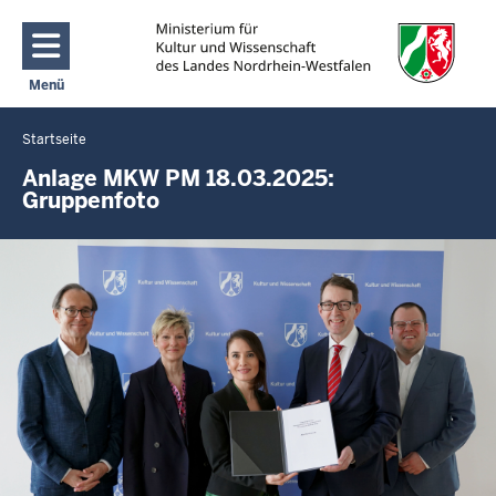
Direkt zum Inhalt
Menü
Navigation aktivieren/deaktivieren: Main Menu
Startseite
Sie
befinden
Anlage MKW PM 18.03.2025:
Gruppenfoto
sich
hier