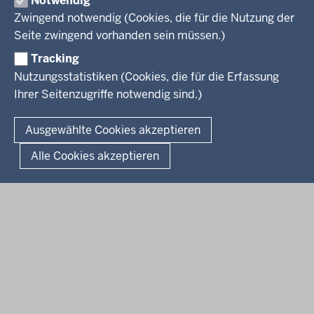
Notwendig
Arbeitgeber Ministerium
Kultur
Zwingend notwendig (Cookies, die für die Nutzung der
Presse
Rechtsgrundlagen
Wissenschaft, Forschung, Lehre und Studium
Seite zwingend vorhanden sein müssen.)
Weiterbildung
Tracking
Service
Nutzungsstatistiken (Cookies, die für die Erfassung
Ihrer Seitenzugriffe notwendig sind.)
Kontakt
© 2026 Kultur und Wissenschaft in Nordrhein-Westfalen
Ausgewählte Cookies akzeptieren
Fußzeile
Datenschutz
Erklärung zur Barrierefreiheit
Impressum
Alle Cookies akzeptieren