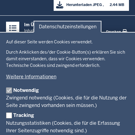
Herunterladen
JPEG
      2.44 MB

Überblick:
Im Überblick
Datenschutzeinstellungen
Inhalte
Inhalt
Drucken
Datenschutzeinstellungen
Auf dieser Seite werden Cookies verwendet.
Menü
Startseite
in
Durch Anklicken des/der Cookie-Button(s) erklären Sie sich
damit einverstanden, dass wir Cookies verwenden.
der
Technische Cookies sind zwingend erforderlich.
Ministerium
Fußzeile
Weitere Informationen
Leitung des Hauses
Themen
Organisation
Notwendig
Arbeitgeber Ministerium
Kultur
Zwingend notwendig (Cookies, die für die Nutzung der
Presse
Rechtsgrundlagen
Wissenschaft, Forschung, Lehre und Studium
Seite zwingend vorhanden sein müssen.)
Weiterbildung
Tracking
Service
Nutzungsstatistiken (Cookies, die für die Erfassung
Ihrer Seitenzugriffe notwendig sind.)
Kontakt