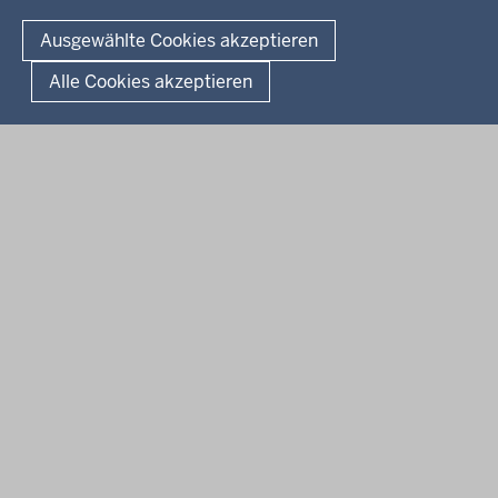
© 2026 Kultur und Wissenschaft in Nordrhein-Westfalen
Ausgewählte Cookies akzeptieren
Fußzeile
Datenschutz
Erklärung zur Barrierefreiheit
Impressum
Alle Cookies akzeptieren