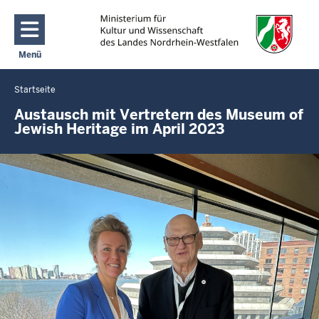
Direkt zum Inhalt
Menü
Navigation aktivieren/deaktivieren: Main Menu
Startseite
Sie
befinden
Austausch mit Vertretern des Museum of
Jewish Heritage im April 2023
sich
hier