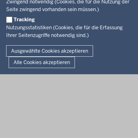
Kultur
Zwingend notwendig (Cookies, die für die Nutzung der
Presse
Rechtsgrundlagen
Wissenschaft, Forschung, Lehre und Studium
Seite zwingend vorhanden sein müssen.)
Weiterbildung
Tracking
Service
Nutzungsstatistiken (Cookies, die für die Erfassung
Ihrer Seitenzugriffe notwendig sind.)
Kontakt
© 2026 Kultur und Wissenschaft in Nordrhein-Westfalen
Ausgewählte Cookies akzeptieren
Fußzeile
Datenschutz
Erklärung zur Barrierefreiheit
Impressum
Alle Cookies akzeptieren