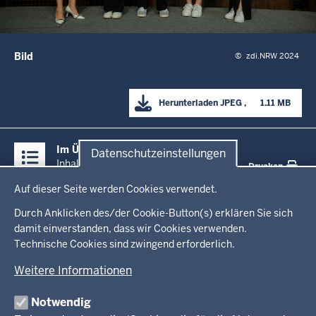
Bild
©
zdi.NRW 2024
Herunterladen
JPEG
      1.11 MB

Überblick:
Im Überblick
Datenschutzeinstellungen
Inhalte
Inhalt
Drucken
Datenschutzeinstellungen
Auf dieser Seite werden Cookies verwendet.
Menü
Startseite
in
Durch Anklicken des/der Cookie-Button(s) erklären Sie sich
damit einverstanden, dass wir Cookies verwenden.
der
Technische Cookies sind zwingend erforderlich.
Ministerium
Fußzeile
Weitere Informationen
Leitung des Hauses
Themen
Organisation
Notwendig
Arbeitgeber Ministerium