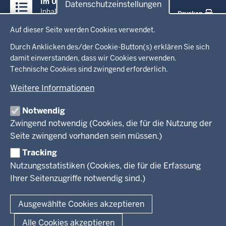
Im Überblick
Datenschutzeinstellungen
Inhalte
Inhalt
Drucken
Datenschutzeinstellungen
Auf dieser Seite werden Cookies verwendet.
Menü
Startseite
in
Durch Anklicken des/der Cookie-Button(s) erklären Sie sich
damit einverstanden, dass wir Cookies verwenden.
der
Technische Cookies sind zwingend erforderlich.
Ministerium
Fußzeile
Weitere Informationen
Leitung des Hauses
Themen
Organisation
Notwendig
Arbeitgeber Ministerium
Kultur
Zwingend notwendig (Cookies, die für die Nutzung der
Presse
Rechtsgrundlagen
Wissenschaft, Forschung, Lehre und Studium
Seite zwingend vorhanden sein müssen.)
Weiterbildung
Tracking
Service
Nutzungsstatistiken (Cookies, die für die Erfassung
Ihrer Seitenzugriffe notwendig sind.)
Kontakt
© 2026 Kultur und Wissenschaft in Nordrhein-Westfalen
Ausgewählte Cookies akzeptieren
Fußzeile
Datenschutz
Erklärung zur Barrierefreiheit
Impressum
Alle Cookies akzeptieren