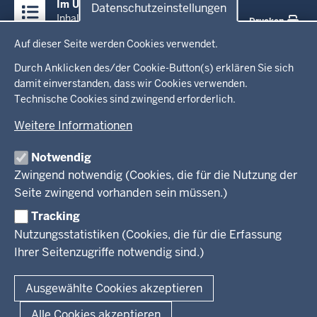
Im Überblick
Datenschutzeinstellungen
Inhalte
Inhalt
Drucken
Datenschutzeinstellungen
Auf dieser Seite werden Cookies verwendet.
Menü
Startseite
in
Durch Anklicken des/der Cookie-Button(s) erklären Sie sich
damit einverstanden, dass wir Cookies verwenden.
der
Technische Cookies sind zwingend erforderlich.
Ministerium
Fußzeile
Weitere Informationen
Leitung des Hauses
Themen
Organisation
Notwendig
Arbeitgeber Ministerium
Kultur
Zwingend notwendig (Cookies, die für die Nutzung der
Presse
Rechtsgrundlagen
Wissenschaft, Forschung, Lehre und Studium
Seite zwingend vorhanden sein müssen.)
Weiterbildung
Tracking
Service
Nutzungsstatistiken (Cookies, die für die Erfassung
Ihrer Seitenzugriffe notwendig sind.)
Kontakt
© 2026 Kultur und Wissenschaft in Nordrhein-Westfalen
Ausgewählte Cookies akzeptieren
Fußzeile
Datenschutz
Erklärung zur Barrierefreiheit
Impressum
Alle Cookies akzeptieren