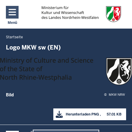
Direkt zum Inhalt
Menü
Navigation aktivieren/deaktivieren: Main Menu
Startseite
Sie
befinden
Logo MKW sw (EN)
sich
hier
Bild
©
MKW NRW
Herunterladen
PNG
      57.01 KB

Überblick: