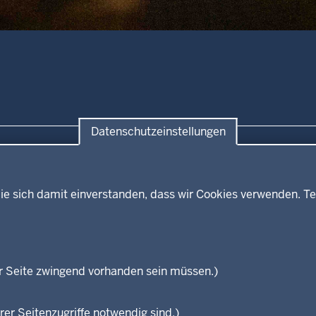
Datenschutzeinstellungen
ie sich damit einverstanden, dass wir Cookies verwenden. Te
Themen
Presse
ses
Kultur
Wissenschaft, Forschung, Lehre
und Studium
isterium
r Seite zwingend vorhanden sein müssen.)
Weiterbildung
en
rer Seitenzugriffe notwendig sind.)