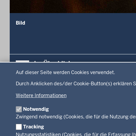
Bild
Überblick:
Im Überblick
Datenschutzeinstellungen
Inhalte
Inhalt
Auf dieser Seite werden Cookies verwendet.
Menü
Durch Anklicken des/der Cookie-Button(s) erklären S
Startseite
Ministerium
in
Weitere Informationen
Leitung des Hau
der
Organisation
Fußzeile
Notwendig
Arbeitgeber Min
Zwingend notwendig (Cookies, die für die Nutzung de
Rechtsgrundlag
Tracking
Nutzungsstatistiken (Cookies, die für die Erfassung Ih