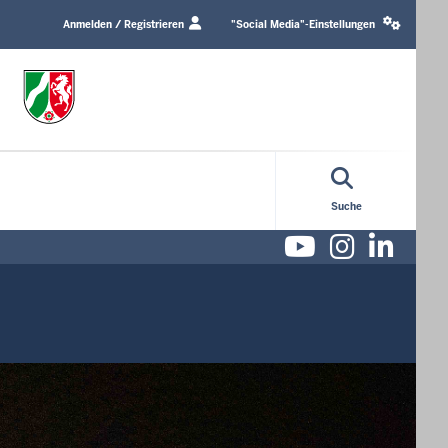
Login
Social
/
media
Anmelden / Registrieren
"Social Media"-Einstellungen
Profile
settings
link
block
Suche
Youtube
Instag
Lin