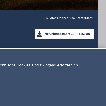
©
MKW I Michael Lee Photography
Herunterladen
JPEG
      6.53 MB

Drucken
chnische Cookies sind zwingend erforderlich.
Service
Kontakt