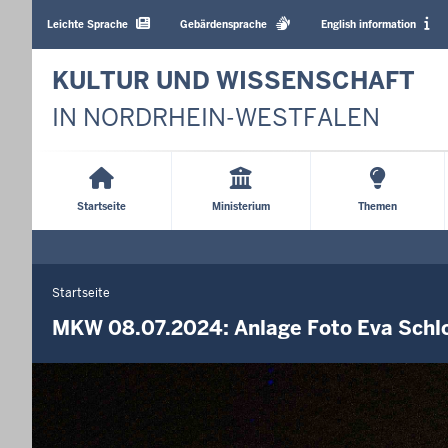
Barrierearme
Sprachen
Leichte Sprache
Gebärdensprache
English information
KULTUR UND WISSENSCHAFT
IN NORDRHEIN-WESTFALEN
Main
Menu
Startseite
Ministerium
Themen
Startseite
Sie
befinden
MKW 08.07.2024: Anlage Foto Eva Schl
sich
hier