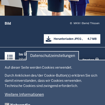
Bild
©
MKW I Bernd Thissen
Herunterladen
JPEG
      4.7 MB

Überblick:
Im Überblick
Datenschutzeinstellungen
Inhalte
Inhalt
Drucken
Datenschutzeinstellungen
Auf dieser Seite werden Cookies verwendet.
Menü
Startseite
in
Durch Anklicken des/der Cookie-Button(s) erklären Sie sich
damit einverstanden, dass wir Cookies verwenden.
der
Technische Cookies sind zwingend erforderlich.
Ministerium
Fußzeile
Weitere Informationen
Leitung des Hauses
Themen
Organisation