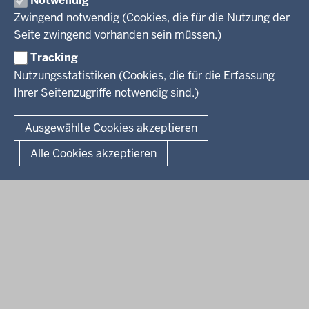
Notwendig
Arbeitgeber Ministerium
Kultur
Zwingend notwendig (Cookies, die für die Nutzung der
Presse
Rechtsgrundlagen
Wissenschaft, Forschung, Lehre und Studium
Seite zwingend vorhanden sein müssen.)
Weiterbildung
Tracking
Service
Nutzungsstatistiken (Cookies, die für die Erfassung
Ihrer Seitenzugriffe notwendig sind.)
Kontakt
© 2026 Kultur und Wissenschaft in Nordrhein-Westfalen
Ausgewählte Cookies akzeptieren
Fußzeile
Datenschutz
Erklärung zur Barrierefreiheit
Impressum
Alle Cookies akzeptieren