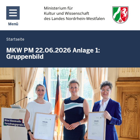
Direkt zum Inhalt
Menü
Navigation aktivieren/deaktivieren: Main Menu
Startseite
Sie
befinden
MKW PM 22.06.2026 Anlage 1:
Gruppenbild
sich
hier