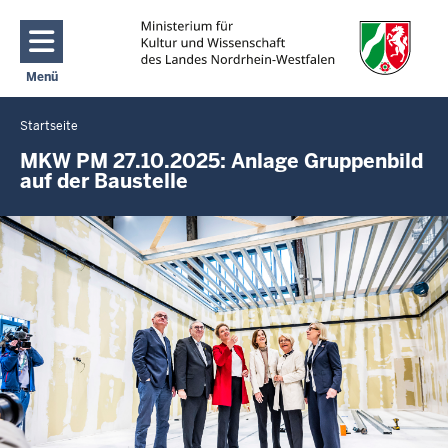
Direkt zum Inhalt
Menü
Navigation aktivieren/deaktivieren: Main Menu
Startseite
Sie
befinden
MKW PM 27.10.2025: Anlage Gruppenbild
auf der Baustelle
sich
hier