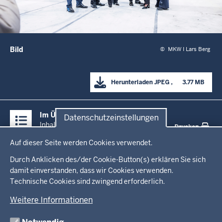
Bild
©
MKW I Lars Berg
Herunterladen
JPEG
      3.77 MB

Überblick:
Im Überblick
Datenschutzeinstellungen
Inhalte
Inhalt
Drucken
Datenschutzeinstellungen
Auf dieser Seite werden Cookies verwendet.
Menü
Startseite
in
Durch Anklicken des/der Cookie-Button(s) erklären Sie sich
damit einverstanden, dass wir Cookies verwenden.
der
Technische Cookies sind zwingend erforderlich.
Ministerium
Fußzeile
Weitere Informationen
Leitung des Hauses
Themen
Organisation