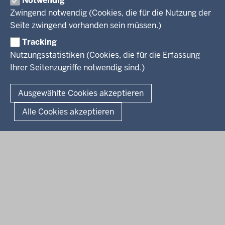
Notwendig
Arbeitgeber Ministerium
Kultur
Zwingend notwendig (Cookies, die für die Nutzung der
Presse
Rechtsgrundlagen
Wissenschaft, Forschung, Lehre und Studium
Seite zwingend vorhanden sein müssen.)
Weiterbildung
Tracking
Service
Nutzungsstatistiken (Cookies, die für die Erfassung
Ihrer Seitenzugriffe notwendig sind.)
Kontakt
© 2026 Kultur und Wissenschaft in Nordrhein-Westfalen
Ausgewählte Cookies akzeptieren
Fußzeile
Datenschutz
Erklärung zur Barrierefreiheit
Impressum
Alle Cookies akzeptieren