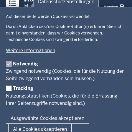
Datenschutzeinstellungen
Inhalte
Inhalt
Drucken
Datenschutzeinstellungen
Auf dieser Seite werden Cookies verwendet.
Menü
Startseite
in
Durch Anklicken des/der Cookie-Button(s) erklären Sie sich
damit einverstanden, dass wir Cookies verwenden.
der
Technische Cookies sind zwingend erforderlich.
Ministerium
Fußzeile
Weitere Informationen
Leitung des Hauses
Themen
Organisation
Notwendig
Arbeitgeber Ministerium
Kultur
Zwingend notwendig (Cookies, die für die Nutzung der
Presse
Rechtsgrundlagen
Wissenschaft, Forschung, Lehre und Studium
Seite zwingend vorhanden sein müssen.)
Weiterbildung
Tracking
Service
Nutzungsstatistiken (Cookies, die für die Erfassung
Ihrer Seitenzugriffe notwendig sind.)
Kontakt
© 2026 Kultur und Wissenschaft in Nordrhein-Westfalen
Ausgewählte Cookies akzeptieren
Fußzeile
Datenschutz
Erklärung zur Barrierefreiheit
Impressum
Alle Cookies akzeptieren