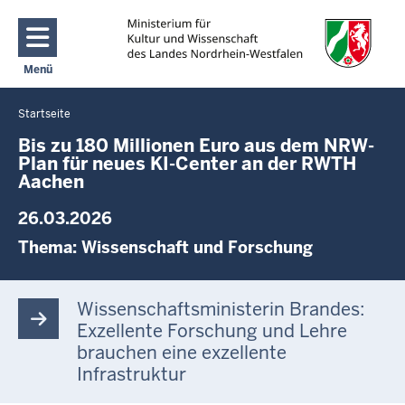
Direkt zum Inhalt
Menü
Navigation aktivieren/deaktivieren: Main Menu
Startseite
Sie
befinden
Bis zu 180 Millionen Euro aus dem NRW-
Plan für neues KI-Center an der RWTH
sich
Aachen
hier
26.03.2026
Thema:
Wissenschaft und Forschung
Wissenschaftsministerin Brandes:
Exzellente Forschung und Lehre
brauchen eine exzellente
Infrastruktur