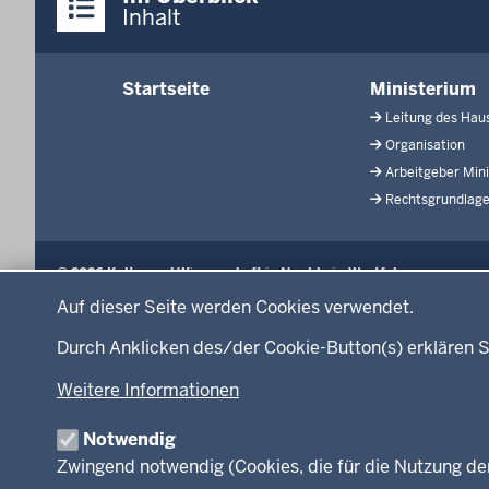
Inhalte
Inhalt
Menü
Startseite
Ministerium
in
Leitung des Hau
der
Organisation
Fußzeile
Arbeitgeber Min
Rechtsgrundlag
© 2026 Kultur und Wissenschaft in Nordrhein-Westfalen
Auf dieser Seite werden Cookies verwendet.
Durch Anklicken des/der Cookie-Button(s) erklären S
Weitere Informationen
Notwendig
Zwingend notwendig (Cookies, die für die Nutzung de