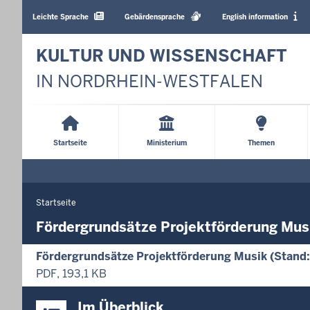
Barrierearme
Sprachen
Leichte Sprache
Gebärdensprache
English information
KULTUR UND WISSENSCHAFT
IN NORDRHEIN-WESTFALEN
Main
Menu
Startseite
Ministerium
Themen
Startseite
Sie
befinden
Fördergrundsätze Projektförderung Mus
sich
Fördergrundsätze Projektförderung Musik (Stand
hier
PDF, 193,1 KB
Überblick:
Im Überblick