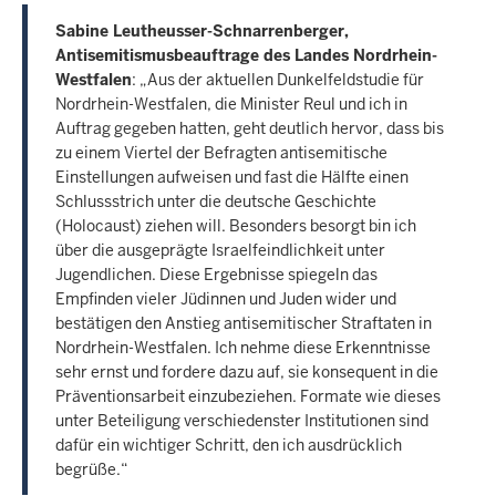
Sabine Leutheusser-Schnarrenberger,
Antisemitismusbeauftrage des Landes Nordrhein-
Westfalen
: „Aus der aktuellen Dunkelfeldstudie für
Nordrhein-Westfalen, die Minister Reul und ich in
Auftrag gegeben hatten, geht deutlich hervor, dass bis
zu einem Viertel der Befragten antisemitische
Einstellungen aufweisen und fast die Hälfte einen
Schlussstrich unter die deutsche Geschichte
(Holocaust) ziehen will. Besonders besorgt bin ich
über die ausgeprägte Israelfeindlichkeit unter
Jugendlichen. Diese Ergebnisse spiegeln das
Empfinden vieler Jüdinnen und Juden wider und
bestätigen den Anstieg antisemitischer Straftaten in
Nordrhein-Westfalen. Ich nehme diese Erkenntnisse
sehr ernst und fordere dazu auf, sie konsequent in die
Präventionsarbeit einzubeziehen. Formate wie dieses
unter Beteiligung verschiedenster Institutionen sind
dafür ein wichtiger Schritt, den ich ausdrücklich
begrüße.“