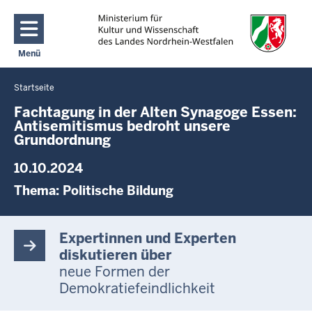
Direkt zum Inhalt
Menü
Navigation aktivieren/deaktivieren: Main Menu
Startseite
Sie
befinden
Fachtagung in der Alten Synagoge Essen:
Antisemitismus bedroht unsere
sich
Grundordnung
hier
10.10.2024
Thema:
Politische Bildung
Expertinnen und Experten
diskutieren über
neue Formen der
Demokratiefeindlichkeit