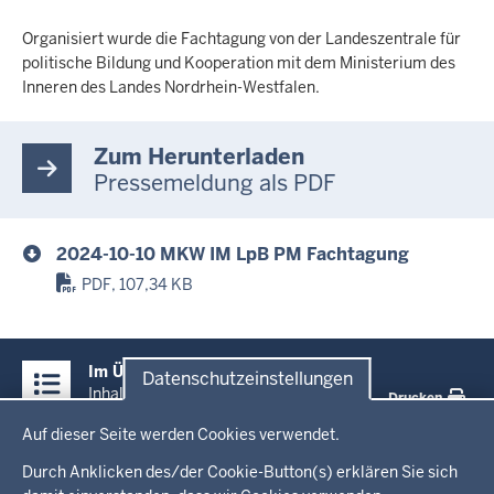
Organisiert wurde die Fachtagung von der Landeszentrale für
politische Bildung und Kooperation mit dem Ministerium des
Inneren des Landes Nordrhein-Westfalen.
Zum Herunterladen
Pressemeldung als PDF
2024-10-10 MKW IM LpB PM Fachtagung
PDF, 107,34 KB
Überblick:
Im Überblick
Datenschutzeinstellungen
Inhalte
Inhalt
Drucken
Datenschutzeinstellungen
Auf dieser Seite werden Cookies verwendet.
Menü
Startseite
in
Durch Anklicken des/der Cookie-Button(s) erklären Sie sich