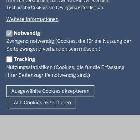
damit einverstanden, dass wir Cookies verwenden.
der
Ministerium
Technische Cookies sind zwingend erforderlich.
Fußzeile
Weitere Informationen
Leitung des Hauses
Themen
Organisation
Notwendig
Arbeitgeber Ministerium
Kultur
Zwingend notwendig (Cookies, die für die Nutzung der
Presse
Rechtsgrundlagen
Wissenschaft, Forschung, Lehre und Studium
Seite zwingend vorhanden sein müssen.)
Weiterbildung
Tracking
Service
Nutzungsstatistiken (Cookies, die für die Erfassung
Ihrer Seitenzugriffe notwendig sind.)
Kontakt
© 2026 Kultur und Wissenschaft in Nordrhein-Westfalen
Ausgewählte Cookies akzeptieren
Fußzeile
Datenschutz
Erklärung zur Barrierefreiheit
Impressum
Alle Cookies akzeptieren