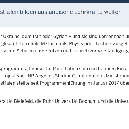
stfalen bilden ausländische Lehrkräfte weiter
 Ukraine, dem Iran oder Syrien – und sie sind Lehrerinnen u
Englisch, Informatik, Mathematik, Physik oder Technik ausge
älischen Schulen unterstützen und so auch zur Verständigun
rogramms „Lehrkräfte Plus“ haben sich nun für ihren Einsat
turmprojekt von „NRWege ins Studium“, mit dem das Ministeri
Westfalen stellte seit Programmeinführung im Januar 2017 üb
rsität Bielefeld, die Ruhr-Universität Bochum und die Unive