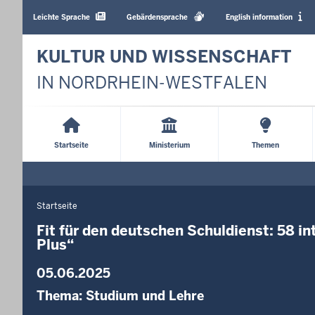
Barrierearme
Sprachen
Leichte Sprache
Gebärdensprache
English information
KULTUR UND WISSENSCHAFT
IN NORDRHEIN-WESTFALEN
Main
Menu
Startseite
Ministerium
Themen
Startseite
Sie
befinden
Fit für den deutschen Schuldienst: 58 in
Plus“
sich
hier
05.06.2025
Thema:
Studium und Lehre