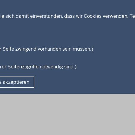
ie sich damit einverstanden, dass wir Cookies verwenden. Te
Themen
Presse
ses
Kultur
Wissenschaft, Forschung, Lehre
und Studium
isterium
r Seite zwingend vorhanden sein müssen.)
Weiterbildung
en
rer Seitenzugriffe notwendig sind.)
Fußzeile
s akzeptieren