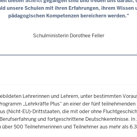
n diesen Schritt gegangen sind und freuen uns darauf, 
ld unsere Schulen mit ihren Erfahrungen, ihrem Wissen 
pädagogischen Kompetenzen bereichern werden.“
Schulministerin Dorothee Feller
gebildeten Lehrerinnen und Lehrern, unter bestimmten Vorau
im Programm „Lehrkräfte Plus“ an einer der fünf teilnehmenden
aus (Nicht-EU)-Drittstaaten, die mit oder ohne Fluchtgesch
 Berufserfahrung und fortgeschrittene Deutschkenntnisse. 
über 500 Teilnehmerinnen und Teilnehmer aus mehr als 6.3