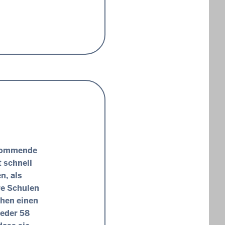
 kommende
 schnell
n, als
re Schulen
chen einen
ieder 58