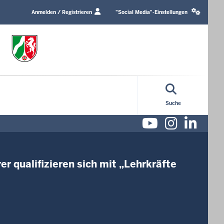
Login
Social
/
media
Anmelden / Registrieren
"Social Media"-Einstellungen
Profile
settings
link
block
Suche
Youtube
Instag
Lin
r qualifizieren sich mit „Lehrkräfte