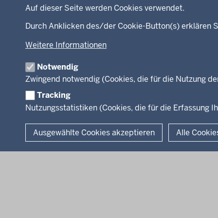
Inhalt
Auf dieser Seite werden Cookies verwendet.
Menü
Durch Anklicken des/der Cookie-Button(s) erklären S
Startseite
Ministerium
in
Weitere Informationen
Leitung des Hau
der
Organisation
Fußzeile
Notwendig
Arbeitgeber Min
Zwingend notwendig (Cookies, die für die Nutzung de
Rechtsgrundlag
Tracking
Nutzungsstatistiken (Cookies, die für die Erfassung Ih
© 2026 Kultur und Wissenschaft in Nordrhein-Westfalen
Ausgewählte Cookies akzeptieren
Alle Cookie