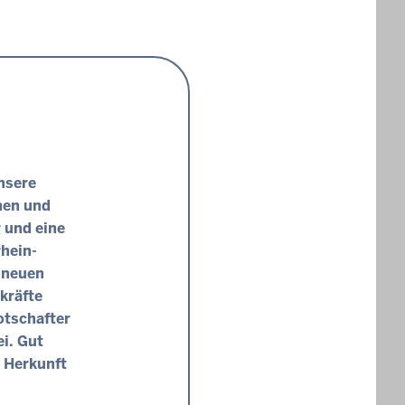
nsere
nen und
 und eine
hein-
 neuen
hkräfte
otschafter
i. Gut
r Herkunft