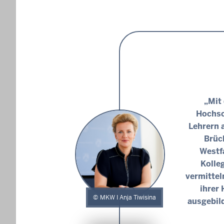
„Mit
Hochsc
Lehrern 
Brüc
Westf
Kolleg
vermittel
ihrer
MKW I Anja Tiwisina
ausgebild