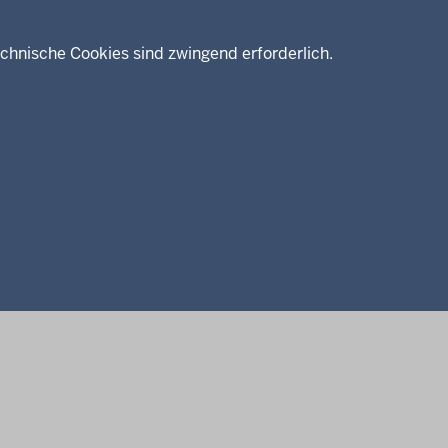
Drucken
chnische Cookies sind zwingend erforderlich.
Service
Kontakt
Datenschutz
Erklärung zur Barrierefreiheit
Impressum