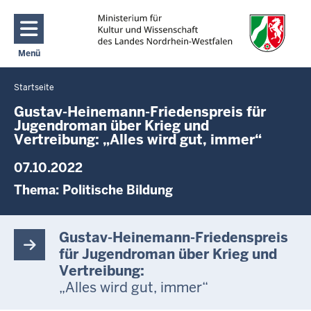
Direkt zum Inhalt
Menü
Navigation aktivieren/deaktivieren: Main Menu
Startseite
Sie
befinden
Gustav-Heinemann-Friedenspreis für
Jugendroman über Krieg und
sich
Vertreibung: „Alles wird gut, immer“
hier
07.10.2022
Thema:
Politische Bildung
Gustav-Heinemann-Friedenspreis
für Jugendroman über Krieg und
Vertreibung:
„Alles wird gut, immer“