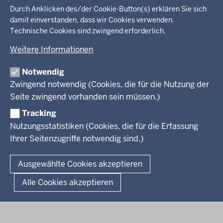
Startseite
in
Durch Anklicken des/der Cookie-Button(s) erklären Sie sich
damit einverstanden, dass wir Cookies verwenden.
der
Ministerium
Technische Cookies sind zwingend erforderlich.
Fußzeile
Weitere Informationen
Leitung des Hauses
Themen
Organisation
Notwendig
Arbeitgeber Ministerium
Kultur
Zwingend notwendig (Cookies, die für die Nutzung der
Presse
Rechtsgrundlagen
Wissenschaft, Forschung, Lehre und Studium
Seite zwingend vorhanden sein müssen.)
Weiterbildung
Tracking
Service
Nutzungsstatistiken (Cookies, die für die Erfassung
Ihrer Seitenzugriffe notwendig sind.)
Kontakt
© 2026 Kultur und Wissenschaft in Nordrhein-Westfalen
Ausgewählte Cookies akzeptieren
Fußzeile
Datenschutz
Erklärung zur Barrierefreiheit
Impressum
Alle Cookies akzeptieren