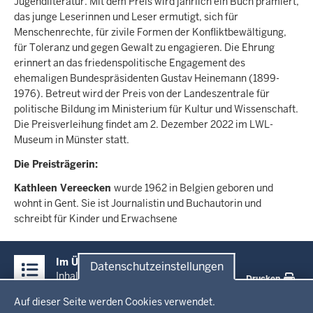
Jugendliteratur. Mit dem Preis wird jährlich ein Buch prämiert,
das junge Leserinnen und Leser ermutigt, sich für
Menschenrechte, für zivile Formen der Konfliktbewältigung,
für Toleranz und gegen Gewalt zu engagieren. Die Ehrung
erinnert an das friedenspolitische Engagement des
ehemaligen Bundespräsidenten Gustav Heinemann (1899-
1976). Betreut wird der Preis von der Landeszentrale für
politische Bildung im Ministerium für Kultur und Wissenschaft.
Die Preisverleihung findet am 2. Dezember 2022 im LWL-
Museum in Münster statt.
Die Preisträgerin:
Kathleen Vereecken
wurde 1962 in Belgien geboren und
wohnt in Gent. Sie ist Journalistin und Buchautorin und
schreibt für Kinder und Erwachsene
Überblick:
Im Überblick
Datenschutzeinstellungen
Inhalte
Inhalt
Drucken
Datenschutzeinstellungen
Auf dieser Seite werden Cookies verwendet.
Menü