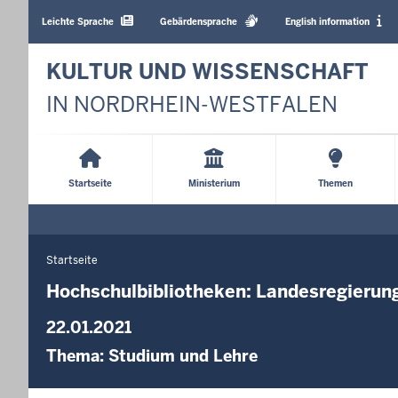
Barrierearme
Sprachen
Leichte Sprache
Gebärdensprache
English information
KULTUR UND WISSENSCHAFT
IN NORDRHEIN-WESTFALEN
Main
Menu
Startseite
Ministerium
Themen
Startseite
Sie
befinden
Hochschulbibliotheken: Landesregierung 
sich
22.01.2021
hier
Thema:
Studium und Lehre