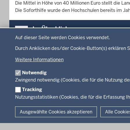
Die Mittel in Höhe von 40 Millionen Euro stellt die La
Die Soforthilfe wurde den Hochschulen bereits im Jah
Überblick:
Im Überblick
Datenschutzeinstellungen
Inhalte
Inhalt
Auf dieser Seite werden Cookies verwendet.
Menü
Durch Anklicken des/der Cookie-Button(s) erklären S
Startseite
Ministerium
in
Weitere Informationen
Leitung des Hau
der
Organisation
Fußzeile
Notwendig
Arbeitgeber Min
Zwingend notwendig (Cookies, die für die Nutzung de
Rechtsgrundlag
Tracking
Nutzungsstatistiken (Cookies, die für die Erfassung Ih
© 2026 Kultur und Wissenschaft in Nordrhein-Westfalen
Ausgewählte Cookies akzeptieren
Alle Cookie