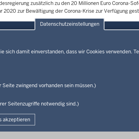
ndesregierung zusätzlich zu den 20 Millionen Euro Corona-Sofor
r 2020 zur Bewältigung der Corona-Krise zur Verfügung geste
Datenschutzeinstellungen
ie sich damit einverstanden, dass wir Cookies verwenden. Te
Themen
Presse
ses
Kultur
Wissenschaft, Forschung, Lehre
und Studium
isterium
r Seite zwingend vorhanden sein müssen.)
Weiterbildung
en
rer Seitenzugriffe notwendig sind.)
Fußzeile
s akzeptieren