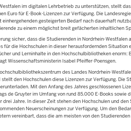
tfalen im digitalen Lehrbetrieb zu unterstützen, stellt das
nen Euro für E-Book-Lizenzen zur Verfügung. Die Landesregie
 einhergehenden gesteigerten Bedarf nach dauerhaft nutzba
tudierende zu einem möglichst breit gefächerten inhaltlichen 
ierung sicher, dass die Studierenden in Nordrhein-Westfalen
 für die Hochschulen in dieser herausfordernden Situation ei
 Bücher und Lerninhalte in den Hochschulbibliotheken enorm:
agt Wissenschaftsministerin Isabel Pfeiffer-Poensgen.
chschulbibliothekszentrum des Landes Nordrhein-Westfalen a
stellt den Hochschulen diese Lizenzen zur Verfügung. Die S
 herunterladen. Mit den Anfang des Jahres geschlossenen Li
ags de Gruyter im Umfang von rund 85.000 E-Books sowie d
ür drei Jahre. In dieser Zeit stehen den Hochschulen und de
zukommenden Neuerscheinungen zur Verfügung. Um den Bedarf
ietern vereinbart, dass die am meisten von den Studierende