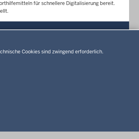
thilfemitteln für schnellere Digitalisierung bereit.
llt.
Drucken
chnische Cookies sind zwingend erforderlich.
Service
Kontakt
Datenschutz
Erklärung zur Barrierefreiheit
Impressum