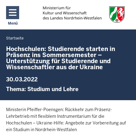
Direkt zum Inhalt
Menü
Navigation aktivieren/deaktivieren: Main Menu
Startseite
Sie
befinden
Hochschulen: Studierende starten in
Präsenz ins Sommersemester –
sich
Unterstützung für Studierende und
hier
Wissenschaftler aus der Ukraine
30.03.2022
Thema:
Studium und Lehre
Ministerin Pfeiffer-Poensgen: Rückkehr zum Präsenz-
Lehrbetrieb mit flexiblem Instrumentarium für die
Hochschulen – Ukraine-Hilfe: Angebote zur Vorbereitung auf
ein Studium in Nordrhein-Westfalen