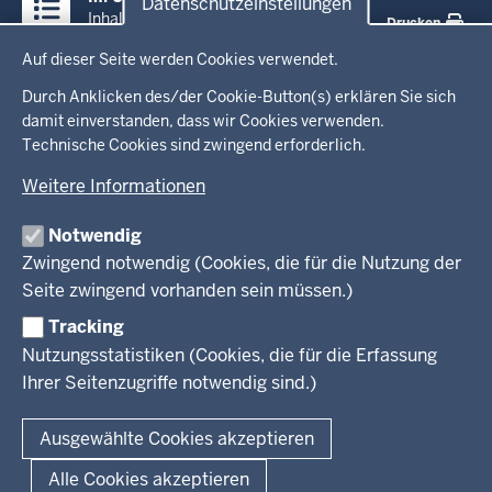
Datenschutzeinstellungen
Inhalte
Inhalt
Drucken
Datenschutzeinstellungen
Auf dieser Seite werden Cookies verwendet.
Menü
Startseite
in
Durch Anklicken des/der Cookie-Button(s) erklären Sie sich
damit einverstanden, dass wir Cookies verwenden.
der
Ministerium
Technische Cookies sind zwingend erforderlich.
Fußzeile
Weitere Informationen
Leitung des Hauses
Themen
Organisation
Notwendig
Arbeitgeber Ministerium
Kultur
Zwingend notwendig (Cookies, die für die Nutzung der
Presse
Rechtsgrundlagen
Wissenschaft, Forschung, Lehre und Studium
Seite zwingend vorhanden sein müssen.)
Weiterbildung
Tracking
Service
Nutzungsstatistiken (Cookies, die für die Erfassung
Ihrer Seitenzugriffe notwendig sind.)
Kontakt
© 2026 Kultur und Wissenschaft in Nordrhein-Westfalen
Ausgewählte Cookies akzeptieren
Fußzeile
Datenschutz
Erklärung zur Barrierefreiheit
Impressum
Alle Cookies akzeptieren