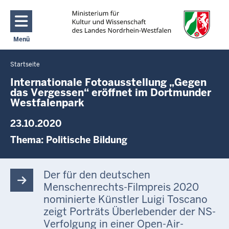
Direkt zum Inhalt
Menü
Navigation aktivieren/deaktivieren: Main Menu
Startseite
Sie
befinden
Internationale Fotoausstellung „Gegen
das Vergessen“ eröffnet im Dortmunder
sich
Westfalenpark
hier
23.10.2020
Thema:
Politische Bildung
Der für den deutschen
Menschenrechts-Filmpreis 2020
nominierte Künstler Luigi Toscano
zeigt Porträts Überlebender der NS-
Verfolgung in einer Open-Air-