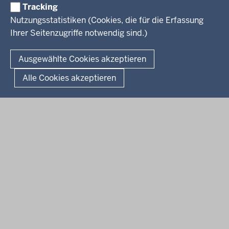
Weiterbildung
Tracking
Service
Nutzungsstatistiken (Cookies, die für die Erfassung
Ihrer Seitenzugriffe notwendig sind.)
Kontakt
© 2026 Kultur und Wissenschaft in Nordrhein-Westfalen
Ausgewählte Cookies akzeptieren
Fußzeile
Datenschutz
Erklärung zur Barrierefreiheit
Impressum
Alle Cookies akzeptieren