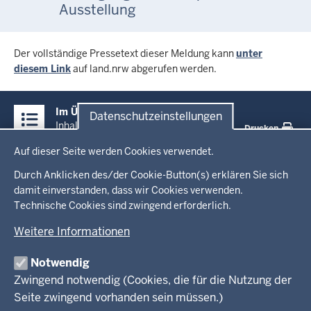
Ausstellung
Der vollständige Pressetext dieser Meldung kann
unter
diesem Link
auf land.nrw abgerufen werden.
Überblick:
Im Überblick
Datenschutzeinstellungen
Inhalte
Inhalt
Drucken
Datenschutzeinstellungen
Auf dieser Seite werden Cookies verwendet.
Menü
Startseite
in
Durch Anklicken des/der Cookie-Button(s) erklären Sie sich
damit einverstanden, dass wir Cookies verwenden.
der
Ministerium
Technische Cookies sind zwingend erforderlich.
Fußzeile
Weitere Informationen
Leitung des Hauses
Themen
Organisation
Notwendig
Arbeitgeber Ministerium
Kultur
Zwingend notwendig (Cookies, die für die Nutzung der
Presse
Rechtsgrundlagen
Wissenschaft, Forschung, Lehre und Studium
Seite zwingend vorhanden sein müssen.)