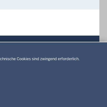
Drucken
chnische Cookies sind zwingend erforderlich.
Service
Kontakt
Datenschutz
Erklärung zur Barrierefreiheit
Impressum