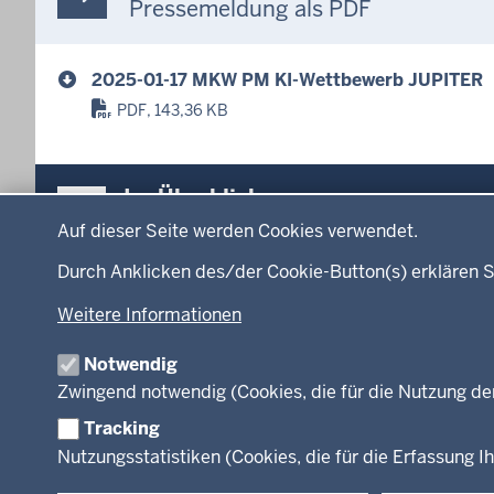
Pressemeldung als PDF
2025-01-17 MKW PM KI-Wettbewerb JUPITER
PDF, 143,36 KB
Überblick:
Im Überblick
Datenschutzeinstellungen
Inhalte
Inhalt
Auf dieser Seite werden Cookies verwendet.
Menü
Durch Anklicken des/der Cookie-Button(s) erklären S
Startseite
Ministerium
in
Weitere Informationen
Leitung des Hau
der
Organisation
Fußzeile
Notwendig
Arbeitgeber Min
Zwingend notwendig (Cookies, die für die Nutzung de
Rechtsgrundlag
Tracking
Nutzungsstatistiken (Cookies, die für die Erfassung Ih
© 2026 Kultur und Wissenschaft in Nordrhein-Westfalen