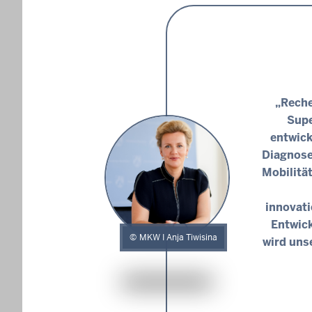
„Reche
Supe
entwick
Diagnose
Mobilitä
innovati
Entwick
MKW I Anja Tiwisina
wird uns