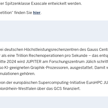
r Spitzenklasse Exascale entwickelt werden.
tition“ finden Sie
hier
.
 drei deutschen Höchstleistungsrechenzentren des Gauss Cen
 als eine Trillion Rechenoperationen pro Sekunde – das entsp
Mitte 2024 wird JUPITER am Forschungszentrum Jülich schrit
 KI-geeigneten Graphik-Prozessoren, ausgestattet. Damit w
mulationen gehören.
e von der europäischen Supercomputing-Initiative EuroHPC J
Nordrhein-Westfalen über das GCS finanziert.