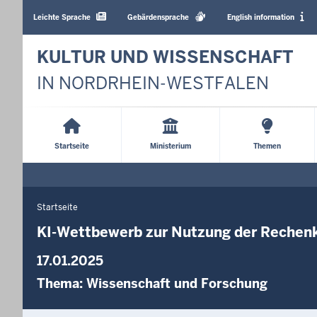
Barrierearme
Sprachen
Leichte Sprache
Gebärdensprache
English information
KULTUR UND WISSENSCHAFT
IN NORDRHEIN-WESTFALEN
Main
Menu
Startseite
Ministerium
Themen
Startseite
Sie
befinden
KI-Wettbewerb zur Nutzung der Rechen
sich
17.01.2025
hier
Thema:
Wissenschaft und Forschung