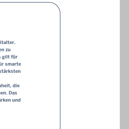
talter.
en zu
gilt für
ür smarte
stärksten
heit, die
ben. Das
ärken und