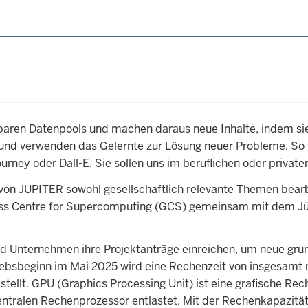
baren Datenpools und machen daraus neue Inhalte, indem sie
 – und verwenden das Gelernte zur Lösung neuer Probleme. So
urney oder Dall-E. Sie sollen uns im beruflichen oder privat
e von JUPITER sowohl gesellschaftlich relevante Themen bearb
uss Centre for Supercomputing (GCS) gemeinsam mit dem Jü
 Unternehmen ihre Projektanträge einreichen, um neue grun
riebsbeginn im Mai 2025 wird eine Rechenzeit von insgesamt
tellt. GPU (Graphics Processing Unit) ist eine grafische Rec
entralen Rechenprozessor entlastet. Mit der Rechenkapazitä