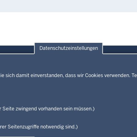
Datenschutzeinstellungen
ie sich damit einverstanden, dass wir Cookies verwenden. Te
Themen
Presse
ses
Kultur
Wissenschaft, Forschung, Lehre
und Studium
isterium
r Seite zwingend vorhanden sein müssen.)
Weiterbildung
en
rer Seitenzugriffe notwendig sind.)
Fußzeile