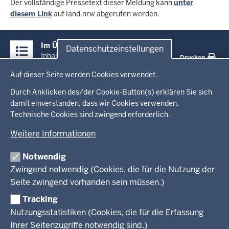
Der vollständige Pressetext dieser Meldung kann
unter
diesem Link
auf land.nrw abgerufen werden.
Überblick:
Im Überblick
Datenschutzeinstellungen
Inhalte
Inhalt
Drucken
Datenschutzeinstellungen
Auf dieser Seite werden Cookies verwendet.
Menü
Startseite
in
Durch Anklicken des/der Cookie-Button(s) erklären Sie sich
damit einverstanden, dass wir Cookies verwenden.
der
Ministerium
Technische Cookies sind zwingend erforderlich.
Fußzeile
Weitere Informationen
Leitung des Hauses
Themen
Organisation
Notwendig
Arbeitgeber Ministerium
Kultur
Zwingend notwendig (Cookies, die für die Nutzung der
Presse
Rechtsgrundlagen
Wissenschaft, Forschung, Lehre und Studium
Seite zwingend vorhanden sein müssen.)
Weiterbildung
Tracking
Service
Nutzungsstatistiken (Cookies, die für die Erfassung
Ihrer Seitenzugriffe notwendig sind.)
Kontakt