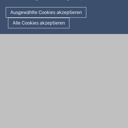
© 2026 Kultur und Wissenschaft in Nordrhein-Westfalen
Ausgewählte Cookies akzeptieren
Fußzeile
Datenschutz
Erklärung zur Barrierefreiheit
Impressum
Alle Cookies akzeptieren