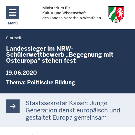
Direkt zum Inhalt
Menü
Navigation aktivieren/deaktivieren: Main Menu
Startseite
Sie
befinden
Landessieger im NRW-
Schülerwettbewerb „Begegnung mit
sich
Osteuropa“ stehen fest
hier
19.06.2020
Thema:
Politische Bildung
Staatssekretär Kaiser: Junge
Generation denkt europäisch und
gestaltet Europa gemeinsam