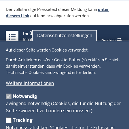
Der vollständige Pressetext dieser Meldung kann
unter
diesem Link
auf land.nrw abgerufen werden.
Überblick:
Im Überblick
Datenschutzeinstellungen
Inhalte
Inhalt
Drucken
Datenschutzeinstellungen
Auf dieser Seite werden Cookies verwendet.
Menü
Startseite
in
Durch Anklicken des/der Cookie-Button(s) erklären Sie sich
damit einverstanden, dass wir Cookies verwenden.
der
Ministerium
Technische Cookies sind zwingend erforderlich.
Fußzeile
Weitere Informationen
Leitung des Hauses
Themen
Organisation
Notwendig
Arbeitgeber Ministerium
Kultur
Zwingend notwendig (Cookies, die für die Nutzung der
Presse
Rechtsgrundlagen
Wissenschaft, Forschung, Lehre und Studium
Seite zwingend vorhanden sein müssen.)
Weiterbildung
Tracking
Service
Nutzungsstatistiken (Cookies, die für die Erfassung