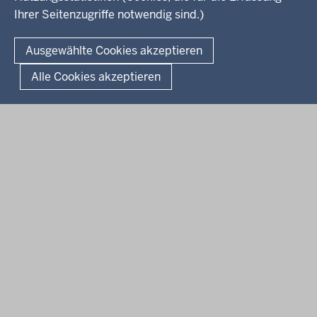
Ihrer Seitenzugriffe notwendig sind.)
Kontakt
© 2026 Kultur und Wissenschaft in Nordrhein-Westfalen
Ausgewählte Cookies akzeptieren
Fußzeile
Datenschutz
Erklärung zur Barrierefreiheit
Impressum
Alle Cookies akzeptieren