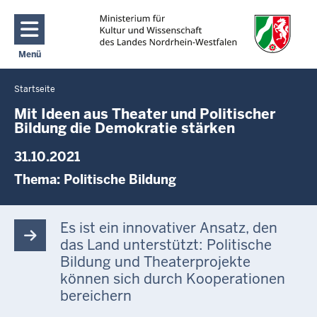
Direkt zum Inhalt
Menü
Navigation aktivieren/deaktivieren: Main Menu
Startseite
Sie
befinden
Mit Ideen aus Theater und Politischer
Bildung die Demokratie stärken
sich
hier
31.10.2021
Thema:
Politische Bildung
Es ist ein innovativer Ansatz, den
das Land unterstützt: Politische
Bildung und Theaterprojekte
können sich durch Kooperationen
bereichern