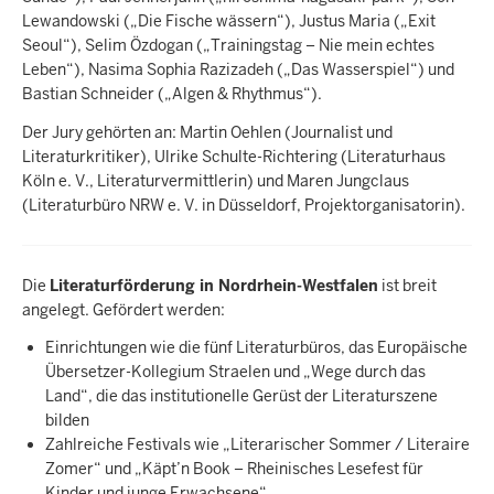
Lewandowski („Die Fische wässern“), Justus Maria („Exit
Seoul“), Selim Özdogan („Trainingstag – Nie mein echtes
Leben“), Nasima Sophia Razizadeh („Das Wasserspiel“) und
Bastian Schneider („Algen & Rhythmus“).
Der Jury gehörten an: Martin Oehlen (Journalist und
Literaturkritiker), Ulrike Schulte-Richtering (Literaturhaus
Köln e. V., Literaturvermittlerin) und Maren Jungclaus
(Literaturbüro NRW e. V. in Düsseldorf, Projektorganisatorin).
Die
Literaturförderung in Nordrhein-Westfalen
ist breit
angelegt. Gefördert werden:
Einrichtungen wie die fünf Literaturbüros, das Europäische
Übersetzer-Kollegium Straelen und „Wege durch das
Land“, die das institutionelle Gerüst der Literaturszene
bilden
Zahlreiche Festivals wie „Literarischer Sommer / Literaire
Zomer“ und „Käpt’n Book – Rheinisches Lesefest für
Kinder und junge Erwachsene“