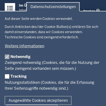
Überblick:
Im Überblick
Datenschutzeinstellungen
Inhalte
Inhalt
Drucken
Datenschutzeinstellungen
Auf dieser Seite werden Cookies verwendet.
Menü
Startseite
in
Durch Anklicken des/der Cookie-Button(s) erklären Sie sich
damit einverstanden, dass wir Cookies verwenden.
der
Technische Cookies sind zwingend erforderlich.
Ministerium
Fußzeile
Weitere Informationen
Leitung des Hauses
Themen
Organisation
Notwendig
Arbeitgeber Ministerium
Kultur
Zwingend notwendig (Cookies, die für die Nutzung der
Presse
Rechtsgrundlagen
Wissenschaft, Forschung, Lehre und Studium
Seite zwingend vorhanden sein müssen.)
Weiterbildung
Tracking
Service
Nutzungsstatistiken (Cookies, die für die Erfassung
Ihrer Seitenzugriffe notwendig sind.)
Kontakt
© 2026 Kultur und Wissenschaft in Nordrhein-Westfalen
Ausgewählte Cookies akzeptieren
Fußzeile
Datenschutz
Erklärung zur Barrierefreiheit
Impressum