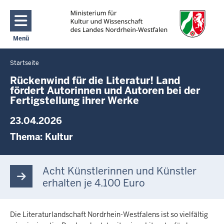
Direkt zum Inhalt
Menü
Navigation aktivieren/deaktivieren: Main Menu
Startseite
Sie
befinden
Rückenwind für die Literatur! Land
fördert Autorinnen und Autoren bei der
sich
Fertigstellung ihrer Werke
hier
23.04.2026
Thema:
Kultur
Acht Künstlerinnen und Künstler
erhalten je 4.100 Euro
Die Literaturlandschaft Nordrhein-Westfalens ist so vielfältig