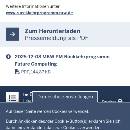
Weitere Informationen unter
www.rueckkehrprogramm.nrw.de
Zum Herunterladen
Pressemeldung als PDF
2025-12-08 MKW PM Rückkehrprogramm
Future Computing
PDF, 144,87 KB
Überblick:
Im Überblick
Datenschutzeinstellungen
Inhalte
Inhalt
Drucken
Datenschutzeinstellungen
Auf dieser Seite werden Cookies verwendet.
Menü
Startseite
in
Durch Anklicken des/der Cookie-Button(s) erklären Sie sich
damit einverstanden, dass wir Cookies verwenden.
der