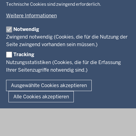
Ministerium
Technische Cookies sind zwingend erforderlich.
Fußzeile
Weitere Informationen
Leitung des Hauses
Themen
Organisation
Notwendig
Arbeitgeber Ministerium
Kultur
Zwingend notwendig (Cookies, die für die Nutzung der
Presse
Rechtsgrundlagen
Wissenschaft, Forschung, Lehre und Studium
Seite zwingend vorhanden sein müssen.)
Weiterbildung
Tracking
Service
Nutzungsstatistiken (Cookies, die für die Erfassung
Ihrer Seitenzugriffe notwendig sind.)
Kontakt
© 2026 Kultur und Wissenschaft in Nordrhein-Westfalen
Ausgewählte Cookies akzeptieren
Fußzeile
Datenschutz
Erklärung zur Barrierefreiheit
Impressum
Alle Cookies akzeptieren