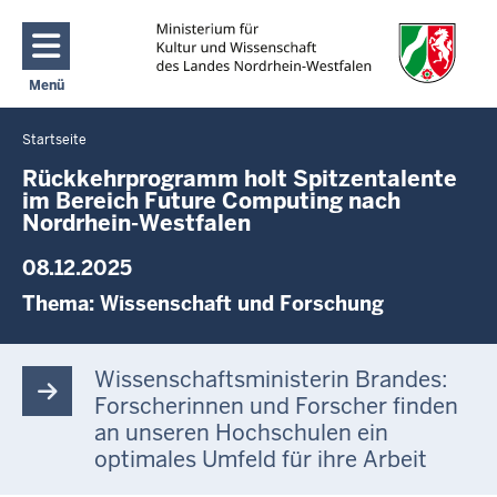
Direkt zum Inhalt
Menü
Navigation aktivieren/deaktivieren: Main Menu
Startseite
Sie
befinden
Rückkehrprogramm holt Spitzentalente
im Bereich Future Computing nach
sich
Nordrhein-Westfalen
hier
08.12.2025
Thema:
Wissenschaft und Forschung
Wissenschaftsministerin Brandes:
Forscherinnen und Forscher finden
an unseren Hochschulen ein
optimales Umfeld für ihre Arbeit